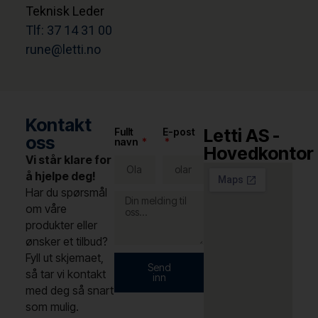
Teknisk Leder
Tlf: 37 14 31 00
rune@letti.no
Kontakt
Letti AS -
Fullt
E-post
oss
navn
Hovedkontor
Vi står klare for
å hjelpe deg!
Har du spørsmål
om våre
produkter eller
ønsker et tilbud?
Fyll ut skjemaet,
Send
så tar vi kontakt
inn
med deg så snart
som mulig.