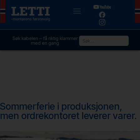
Søk kabelen – få riktig klammer
med en gang
Sommerferie i produksjonen,
men ordrekontoret leverer varer.