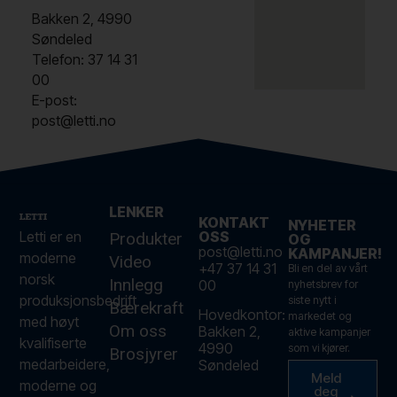
Bakken 2, 4990
Søndeled
Telefon: 37 14 31
00
E-post:
post@letti.no
LENKER
KONTAKT
NYHETER
Letti er en
OSS
Produkter
OG
post@letti.no
KAMPANJER!
moderne
Video
+47 37 14 31
Bli en del av vårt
norsk
Innlegg
00
nyhetsbrev for
produksjonsbedrift
siste nytt i
Bærekraft
Hovedkontor:
markedet og
med høyt
Om oss
Bakken 2,
aktive kampanjer
kvalifiserte
4990
som vi kjører.
Brosjyrer
medarbeidere,
Søndeled
Meld
moderne og
deg