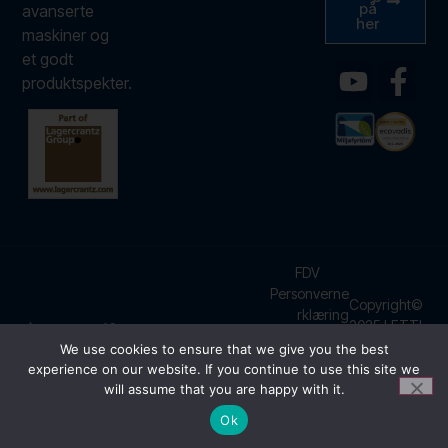
på
avanserte
her
maskiner og
et godt
produktspekter.
FDV
Personverne
Copyright©
rklæring
2025 LETTI
Brosjyrer
AS – Laget
We use cookies to ensure that we give you the best
av BK
experience on our website. If you continue to use this site we
onCode
will assume that you are happy with it.
Administrasjon
Ok