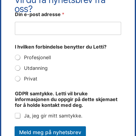
oss?
Din e-post adresse
*
Jan Tore Stenersen
Ivar-Erik Skaret
Daglig leder
Distriktssjef
Tlf: 37 14 31 00
Tlf: 41 60 39 99
G
jan.tore@letti.no
ivar@letti.no
I hvilken forbindelse benytter du Letti?
D
P
Profesjonell
R
L
Utdanning
e
t
Privat
t
i
GDPR samtykke. Letti vil bruke
?
informasjonen du oppgir på dette skjemaet
s
for å holde kontakt med deg.
k
j
Ja, jeg gir mitt samtykke.
e
m
a
Meld meg på nyhetsbrev
e