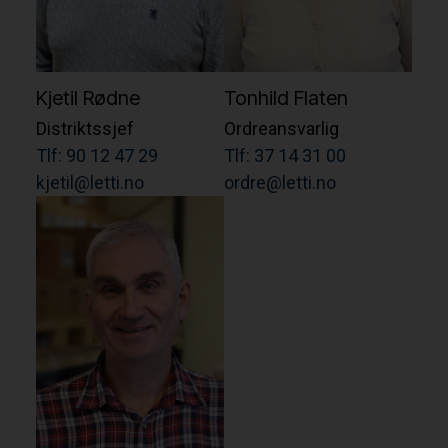
Kjetil Rødne
Tonhild Flaten
Distriktssjef
Ordreansvarlig
Tlf: 90 12 47 29
Tlf: 37 14 31 00
kjetil@letti.no
ordre@letti.no