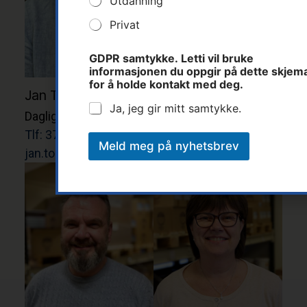
Utdanning
d
Privat
u
d
u
GDPR samtykke. Letti vil bruke
informasjonen du oppgir på dette skjem
for å holde kontakt med deg.
Jan Tore Stenersen
Ivar-Erik Skaret
Ja, jeg gir mitt samtykke.
Daglig leder
Distriktssjef
Tlf: 37 14 31 00
Tlf: 41 60 39 99
Meld meg på nyhetsbrev
jan.tore@letti.no
ivar@letti.no