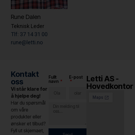
Rune Dalen
Teknisk Leder
Tlf: 37 14 31 00
rune@letti.no
Kontakt
Letti AS -
Fullt
E-post
oss
navn
Hovedkontor
Vi står klare for
å hjelpe deg!
Har du spørsmål
om våre
produkter eller
ønsker et tilbud?
Fyll ut skjemaet,
Send