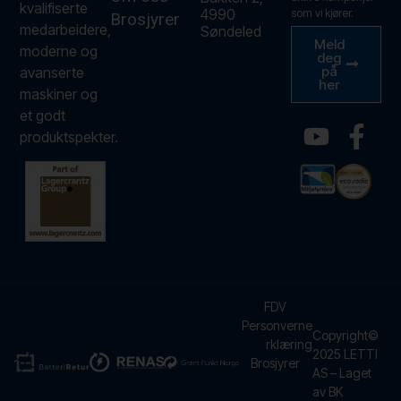
kvalifiserte
4990
som vi kjører.
Brosjyrer
medarbeidere,
Søndeled
Meld
moderne og
deg
på
avanserte
her
maskiner og
et godt
produktspekter.
FDV
Personverne
Copyright©
rklæring
2025 LETTI
Brosjyrer
AS – Laget
av BK