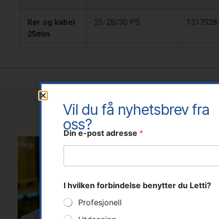
Rør og kabel
25-2B/30 PS
1317528
25mm
Vil du få nyhetsbrev fra
Kontaktpersoner
oss?
f
Din e-post adresse
*
o
r
b
i
n
d
I hvilken forbindelse benytter du Letti?
e
l
Profesjonell
s
e