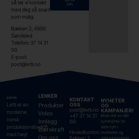
så tar vi kontakt
inn
med deg så snart
som mulig.
Bakken 2, 4990
Søndeled
Telefon: 37 14 31
00
E-post:
post@letti.no
LENKER
KONTAKT
NYHETER
Letti er en
OSS
Produkter
OG
post@letti.no
KAMPANJER!
moderne
Video
+47 37 14 31
Bli en del av vårt
norsk
Innlegg
00
nyhetsbrev for
produksjonsbedrift
siste nytt i
Bærekraft
Hovedkontor:
markedet og
med høyt
Om oss
Bakken 2,
aktive kampanjer