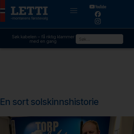
Søk kabelen – få riktig klammer
med en gang
En sort solskinnshistorie