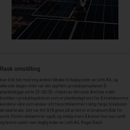
Rask omstilling
Ivar-Erik tok med seg ønsket tilbake til daglig leder av Letti AS, og
allerede dagen etter var det oppført i produksjonsplanen å
plastbelegge sorte 25-2B/30. «I løpet av det siste året har vi økt
bredden i produktspekteret som er plastbelagt sort for å imøtekomme
kundene våre som ønsker sitt favorittklammer i riktig farge til kabelen
de skal bruke. Det var fint å få greie på at det er et bruksområde for
sorte 25mm rørklammer også, og veldig moro å kunne hive oss rundt
og levere raskt» sier daglig leder av Letti AS, Roger Bach.