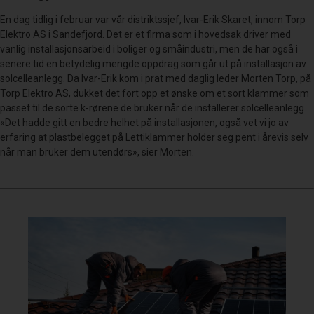
En dag tidlig i februar var vår distriktssjef, Ivar-Erik Skaret, innom Torp
Elektro AS i Sandefjord. Det er et firma som i hovedsak driver med
vanlig installasjonsarbeid i boliger og småindustri, men de har også i
senere tid en betydelig mengde oppdrag som går ut på installasjon av
solcelleanlegg. Da Ivar-Erik kom i prat med daglig leder Morten Torp, på
Torp Elektro AS, dukket det fort opp et ønske om et sort klammer som
passet til de sorte k-rørene de bruker når de installerer solcelleanlegg.
«Det hadde gitt en bedre helhet på installasjonen, også vet vi jo av
erfaring at plastbelegget på Lettiklammer holder seg pent i årevis selv
når man bruker dem utendørs», sier Morten.