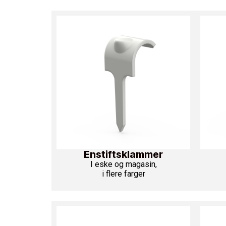
Oppdag fleksibiliteten i Letti Startkoffert elnr 
koffert! Letti Startkoffert er den komplette lø
sammenligne og jobbe med Letti-produkter på
inneholder to ulike innslagsverktøy, et prakti
klammer som passer til verktøyene
Se produkt
Enstiftsklammer
I eske og magasin,
i flere farger