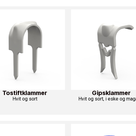
13 176 05 – alt du trenger i én robust
sningen for deg som vil teste,
 en effektiv måte. Kofferten
sk magasinverktøy og hele sju typer
Tostiftklammer
Gipsklammer
Hvit og sort
Hvit og sort, i eske og mag