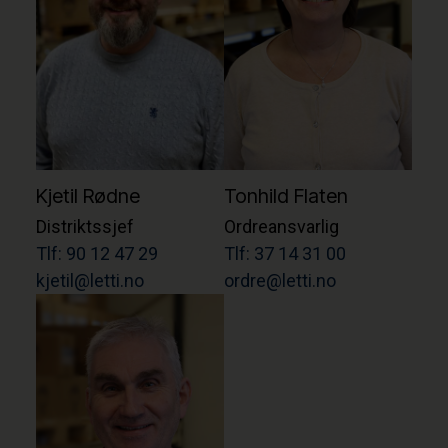
Kjetil Rødne
Tonhild Flaten
Distriktssjef
Ordreansvarlig
Tlf: 90 12 47 29
Tlf: 37 14 31 00
kjetil@letti.no
ordre@letti.no