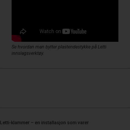
Se hvordan man bytter plastendestykke på Letti
innslagsverktøy.
Bytte plastendestykke på magasinverktøy
Vedlikehold av Letti Autohammer
Letti-klammer – en installasjon som varer