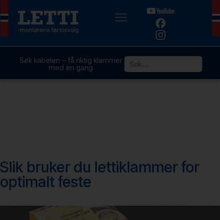
Søk kabelen – få riktig klammer
med en gang
Slik bruker du lettiklammer for
optimalt feste