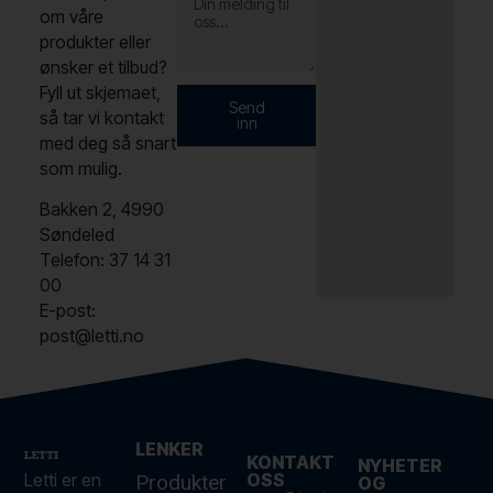
om våre
produkter eller
ønsker et tilbud?
Fyll ut skjemaet,
Send
så tar vi kontakt
inn
med deg så snart
som mulig.
Bakken 2, 4990
Søndeled
Telefon: 37 14 31
00
E-post:
post@letti.no
LENKER
KONTAKT
NYHETER
Letti er en
OSS
Produkter
OG