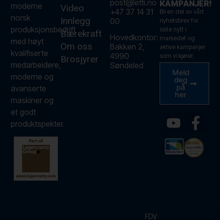
post@letti.no
KAMPANJER!
moderne
Video
+47 37 14 31
Bli en del av vårt
norsk
Innlegg
00
nyhetsbrev for
produksjonsbedrift
siste nytt i
Bærekraft
Hovedkontor:
markedet og
med høyt
Om oss
Bakken 2,
aktive kampanjer
kvalifiserte
4990
som vi kjører.
Brosjyrer
medarbeidere,
Søndeled
Meld
moderne og
deg
på
avanserte
her
maskiner og
et godt
produktspekter.
FDV