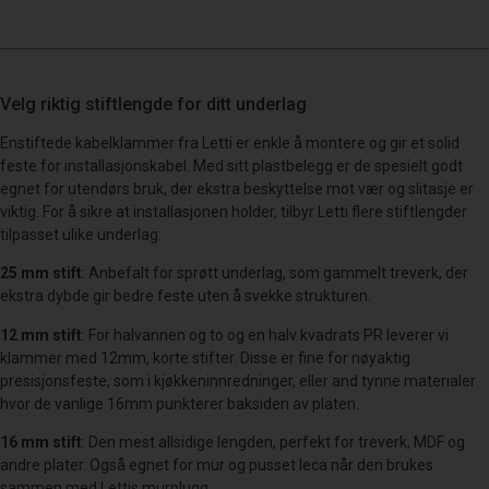
Velg riktig stiftlengde for ditt underlag
Enstiftede kabelklammer fra Letti er enkle å montere og gir et solid
feste for installasjonskabel. Med sitt plastbelegg er de spesielt godt
egnet for utendørs bruk, der ekstra beskyttelse mot vær og slitasje er
viktig. For å sikre at installasjonen holder, tilbyr Letti flere stiftlengder
tilpasset ulike underlag:
25 mm stift
: Anbefalt for sprøtt underlag, som gammelt treverk, der
ekstra dybde gir bedre feste uten å svekke strukturen.
12 mm stift
: For halvannen og to og en halv kvadrats PR leverer vi
klammer med 12mm, korte stifter. Disse er fine for nøyaktig
presisjonsfeste, som i kjøkkeninnredninger, eller and tynne materialer
hvor de vanlige 16mm punkterer baksiden av platen.
16 mm stift
: Den mest allsidige lengden, perfekt for treverk, MDF og
andre plater. Også egnet for mur og pusset leca når den brukes
sammen med Lettis murplugg.