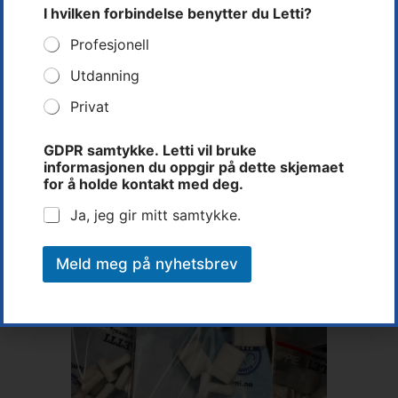
a
I hvilken forbindelse benytter du Letti?
s
Bytt plastendestykket regelmessig
: Et slitt endestykke kan svekke
j
slagkraften og presisjonen, noe som kan føre til dårligere feste. Sørg
Profesjonell
o
for å bytte plastendestykket jevnlig for optimal ytelse.
n
Utdanning
e
Privat
n
o
p
GDPR samtykke. Letti vil bruke
p
informasjonen du oppgir på dette skjemaet
g
for å holde kontakt med deg.
i
r
Ja, jeg gir mitt samtykke.
I
Meld meg på nyhetsbrev