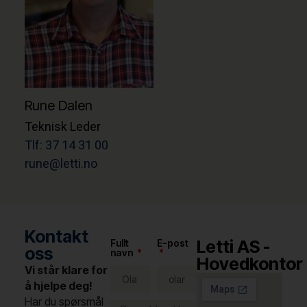
Rune Dalen
Teknisk Leder
Tlf: 37 14 31 00
rune@letti.no
Kontakt
Letti AS -
Fullt
E-post
oss
navn
Hovedkontor
Vi står klare for
å hjelpe deg!
Har du spørsmål