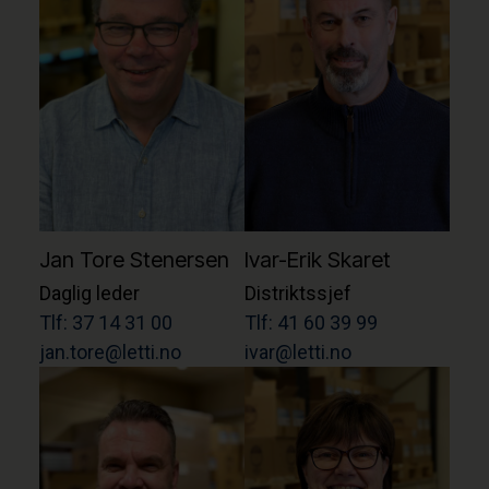
Jan Tore Stenersen
Ivar-Erik Skaret
Daglig leder
Distriktssjef
Tlf: 37 14 31 00
Tlf: 41 60 39 99
jan.tore@letti.no
ivar@letti.no