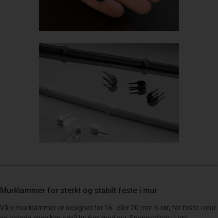
Murklammer for sterkt og stabilt feste i mur
Våre murklammer er designet for 16- eller 20 mm K-rør, for feste i mur
og betong, men kan også brukes med gur. Spennstiften i Letti