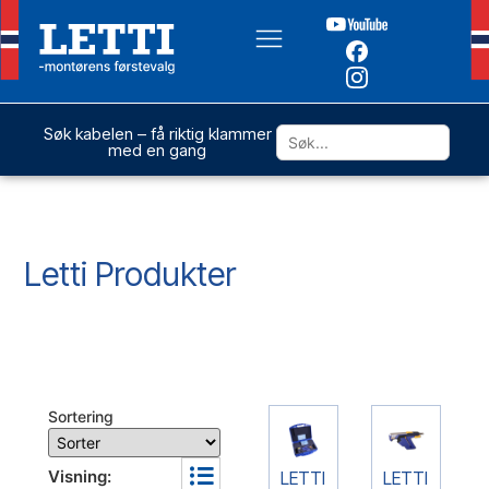
Søk kabelen – få riktig klammer
med en gang
Letti Produkter
Sortering
Visning:
LETTI
LETTI