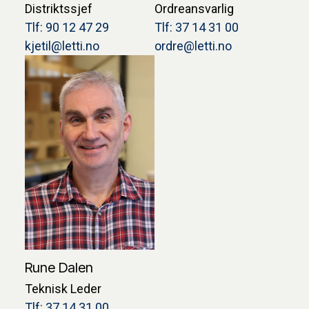
Distriktssjef
Ordreansvarlig
Tlf: 90 12 47 29
Tlf: 37 14 31 00
kjetil@letti.no
ordre@letti.no
Rune Dalen
Teknisk Leder
Tlf: 37 14 31 00