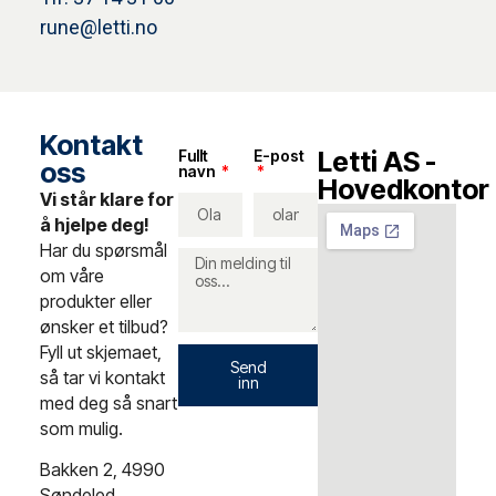
rune@letti.no
Kontakt
Letti AS -
Fullt
E-post
oss
navn
Hovedkontor
Vi står klare for
å hjelpe deg!
Har du spørsmål
om våre
produkter eller
ønsker et tilbud?
Fyll ut skjemaet,
Send
så tar vi kontakt
inn
med deg så snart
som mulig.
Bakken 2, 4990
Søndeled