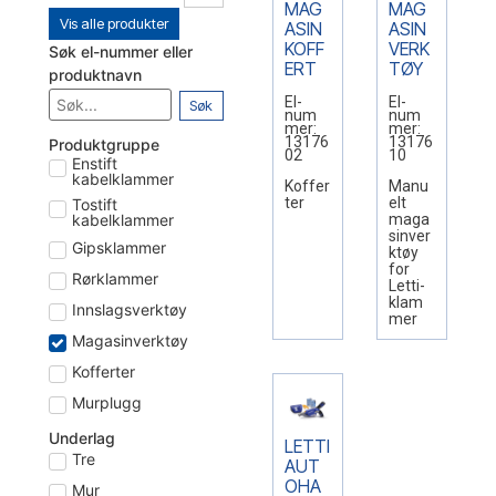
MAG
MAG
Vis alle produkter
ASIN
ASIN
KOFF
VERK
Søk el-nummer eller
ERT
TØY
produktnavn
El-
El-
Søk
num
num
mer:
mer:
13176
13176
Produktgruppe
02
10
Enstift
kabelklammer
Koffer
Manu
ter
elt
Tostift
maga
kabelklammer
sinver
Gipsklammer
ktøy
for
Rørklammer
Letti-
klam
Innslagsverktøy
mer
Magasinverktøy
Kofferter
Murplugg
Underlag
LETTI
Tre
AUT
OHA
Mur