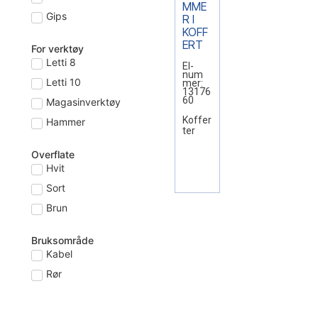
MME
Gips
R I
KOFF
ERT
For verktøy
Letti 8
El-
num
Letti 10
mer:
13176
60
Magasinverktøy
Koffer
Hammer
ter
Overflate
Hvit
Sort
Brun
Bruksområde
Kabel
Rør