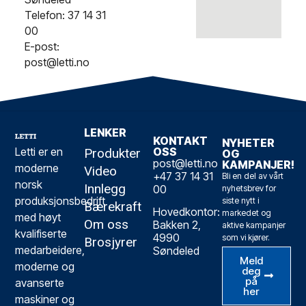
Telefon: 37 14 31
00
E-post:
post@letti.no
LENKER
KONTAKT
NYHETER
Letti er en
OSS
Produkter
OG
post@letti.no
KAMPANJER!
moderne
Video
+47 37 14 31
Bli en del av vårt
norsk
Innlegg
00
nyhetsbrev for
produksjonsbedrift
siste nytt i
Bærekraft
Hovedkontor:
markedet og
med høyt
Om oss
Bakken 2,
aktive kampanjer
kvalifiserte
4990
som vi kjører.
Brosjyrer
medarbeidere,
Søndeled
Meld
moderne og
deg
på
avanserte
her
maskiner og