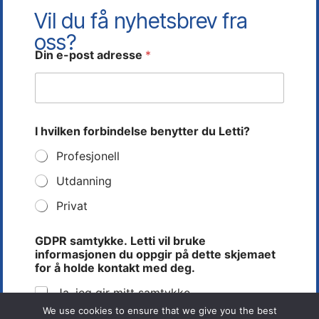
Vil du få nyhetsbrev fra
oss?
Din e-post adresse
*
I hvilken forbindelse benytter du Letti?
Profesjonell
Utdanning
Privat
b
GDPR samtykke. Letti vil bruke
r
informasjonen du oppgir på dette skjemaet
u
for å holde kontakt med deg.
k
e
Ja, jeg gir mitt samtykke.
h
o
We use cookies to ensure that we give you the best