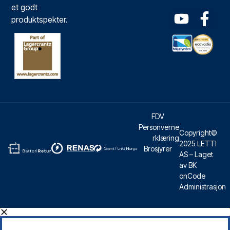
et godt
produktspekter.
FDV
Personverne
Copyright©
rklæring
2025 LETTI
Brosjyrer
AS – Laget
av BK
onCode
Administrasjon