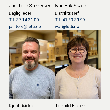
Jan Tore Stenersen
Ivar-Erik Skaret
Daglig leder
Distriktssjef
Tlf: 37 14 31 00
Tlf: 41 60 39 99
jan.tore@letti.no
ivar@letti.no
Kjetil Rødne
Tonhild Flaten