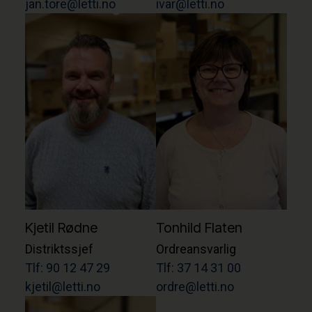
jan.tore@letti.no
ivar@letti.no
Kjetil Rødne
Tonhild Flaten
Distriktssjef
Ordreansvarlig
Tlf: 90 12 47 29
Tlf: 37 14 31 00
kjetil@letti.no
ordre@letti.no