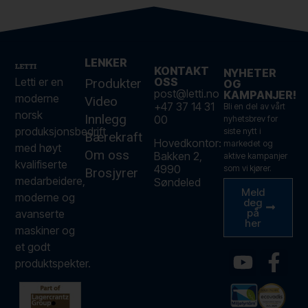
LENKER
KONTAKT
NYHETER
Letti er en
OSS
Produkter
OG
post@letti.no
KAMPANJER!
moderne
Video
+47 37 14 31
Bli en del av vårt
norsk
Innlegg
00
nyhetsbrev for
produksjonsbedrift
siste nytt i
Bærekraft
Hovedkontor:
markedet og
med høyt
Om oss
Bakken 2,
aktive kampanjer
kvalifiserte
4990
som vi kjører.
Brosjyrer
medarbeidere,
Søndeled
Meld
moderne og
deg
på
avanserte
her
maskiner og
et godt
produktspekter.