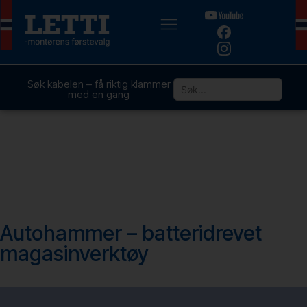
Søk kabelen – få riktig klammer
med en gang
Autohammer – batteridrevet
magasinverktøy