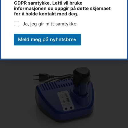
GDPR samtykke. Letti vil bruke
informasjonen du oppgir på dette skjemaet
for å holde kontakt med deg.
Lader og to batterier følger med – alt samlet i
praktisk verktøykoffert.
Ja, jeg gir mitt samtykke.
Med to ergonomisk utformede grep kan verktøyet
brukes i ulike posisjoner.
Meld meg på nyhetsbrev