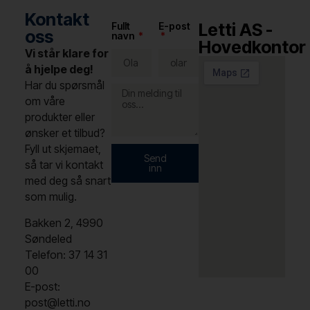
Kontakt
Letti AS -
Fullt
E-post
oss
navn
Hovedkontor
Vi står klare for
å hjelpe deg!
Har du spørsmål
om våre
produkter eller
ønsker et tilbud?
Fyll ut skjemaet,
Send
så tar vi kontakt
inn
med deg så snart
som mulig.
Bakken 2, 4990
Søndeled
Telefon: 37 14 31
00
E-post:
post@letti.no