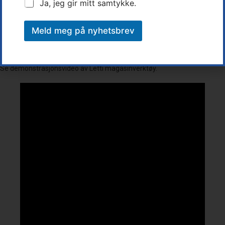
Ja, jeg gir mitt samtykke.
Les mer om Letti Magasinkoffert her:
https://letti.bkoncode.no/kofferter/
Meld meg på nyhetsbrev
Se demonstrasjonsvideo av Letti magasinverktøy.