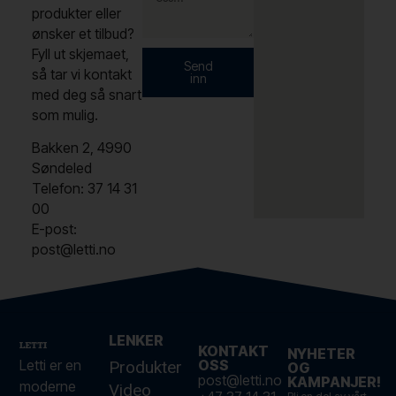
produkter eller
ønsker et tilbud?
Fyll ut skjemaet,
Send
så tar vi kontakt
inn
med deg så snart
som mulig.
Bakken 2, 4990
Søndeled
Telefon: 37 14 31
00
E-post:
post@letti.no
LENKER
KONTAKT
NYHETER
Letti er en
OSS
Produkter
OG
post@letti.no
KAMPANJER!
moderne
Video