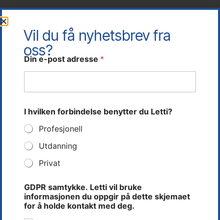
Vil du få nyhetsbrev fra
oss?
*
Din e-post adresse
*
d
e
t
t
e
b
I hvilken forbindelse benytter du Letti?
e
n
Profesjonell
y
t
Utdanning
t
Privat
e
r
GDPR samtykke. Letti vil bruke
informasjonen du oppgir på dette skjemaet
for å holde kontakt med deg.