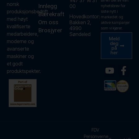
+47 37 14 31
Bli en del av vårt
norsk
Innlegg
00
nyhetsbrev for
produksjonsbedrift
siste nytt i
Bærekraft
Hovedkontor:
markedet og
med høyt
Om oss
Bakken 2,
aktive kampanjer
kvalifiserte
4990
som vi kjører.
Brosjyrer
medarbeidere,
Søndeled
Meld
moderne og
deg
på
avanserte
her
maskiner og
et godt
produktspekter.
FDV
Personverne