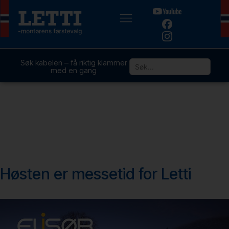
Søk kabelen – få riktig klammer
med en gang
Høsten er messetid for Letti