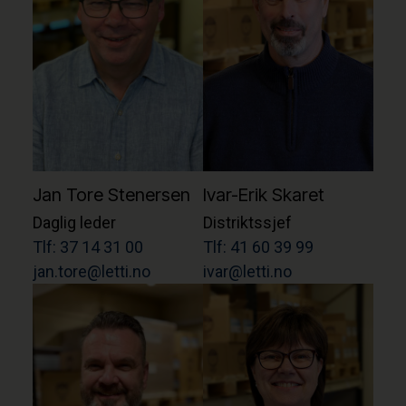
Jan Tore Stenersen
Ivar-Erik Skaret
Daglig leder
Distriktssjef
Tlf: 37 14 31 00
Tlf: 41 60 39 99
jan.tore@letti.no
ivar@letti.no