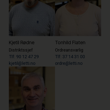
Kjetil Rødne
Tonhild Flaten
Distriktssjef
Ordreansvarlig
Tlf: 90 12 47 29
Tlf: 37 14 31 00
kjetil@letti.no
ordre@letti.no