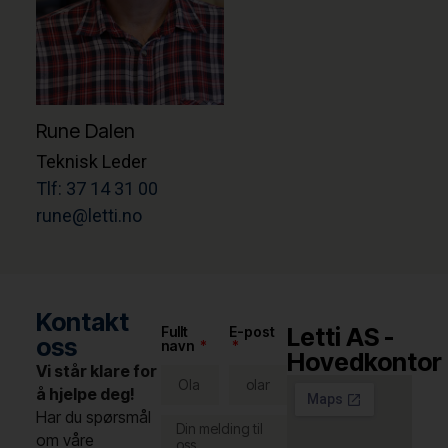
Rune Dalen
Teknisk Leder
Tlf: 37 14 31 00
rune@letti.no
Kontakt
Letti AS -
Fullt
E-post
oss
navn
Hovedkontor
Vi står klare for
å hjelpe deg!
Har du spørsmål
om våre