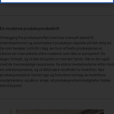
En moderne produksjonsbedrift
Omlegging fra produksjonsflyt med mye manuelt arbeid til
strømlinjeformet og automatisert produksjon skjedde på helt riktig tid.
De som besøker Letti AS i dag, ser hvor effektiv produksjonen er.
Likevel ser man enkelte eldre maskiner som ikke er pensjonert. De
duger fortsatt, og vil ikke bli byttet ut med det første. Slik er det også
med de menneskelige ressursene. De eldste medarbeiderne sitter med
en unik kompetanse, og vil alltid være verdifulle for bedriften. Nye
produksjonsledd er funnet opp og forbedret nettopp av bedriftens
medarbeidere, og alle er enige i at produksjonshemmeligheter holdes
tett til brystet.