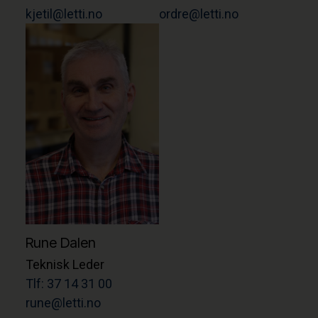
kjetil@letti.no
ordre@letti.no
Rune Dalen
Teknisk Leder
Tlf: 37 14 31 00
rune@letti.no