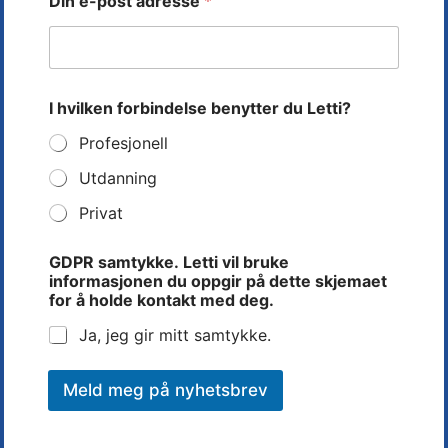
Din e-post adresse
*
I hvilken forbindelse benytter du Letti?
Profesjonell
Slagordet for klammerne var «LETTI-klammer –
Utdanning
klammeret som går lett i –
Privat
GDPR samtykke. Letti vil bruke
informasjonen du oppgir på dette skjemaet
for å holde kontakt med deg.
Ja, jeg gir mitt samtykke.
Meld meg på nyhetsbrev