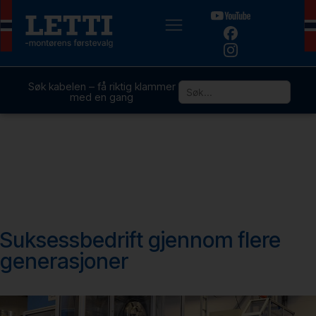
Søk kabelen – få riktig klammer
med en gang
Suksessbedrift gjennom flere
generasjoner