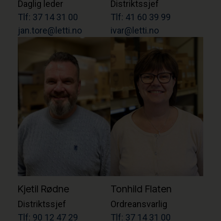
Daglig leder
Distriktssjef
Tlf: 37 14 31 00
Tlf: 41 60 39 99
jan.tore@letti.no
ivar@letti.no
Kjetil Rødne
Tonhild Flaten
Distriktssjef
Ordreansvarlig
Tlf: 90 12 47 29
Tlf: 37 14 31 00