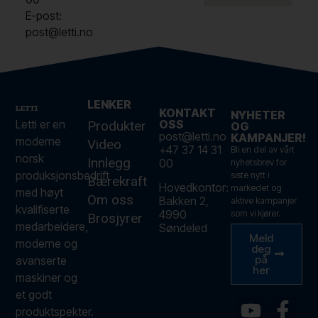
E-post:
post@letti.no
LENKER
KONTAKT
NYHETER
Letti er en
OSS
Produkter
OG
post@letti.no
KAMPANJER!
moderne
Video
+47 37 14 31
Bli en del av vårt
norsk
Innlegg
00
nyhetsbrev for
produksjonsbedrift
siste nytt i
Bærekraft
Hovedkontor:
markedet og
med høyt
Om oss
Bakken 2,
aktive kampanjer
kvalifiserte
4990
som vi kjører.
Brosjyrer
medarbeidere,
Søndeled
Meld
moderne og
deg
på
avanserte
her
maskiner og
et godt
produktspekter.