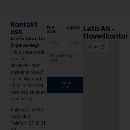
Kontakt
Letti AS -
Fullt
E-post
oss
navn
Hovedkontor
Vi står klare for
å hjelpe deg!
Har du spørsmål
om våre
produkter eller
ønsker et tilbud?
Fyll ut skjemaet,
Send
så tar vi kontakt
inn
med deg så snart
som mulig.
Bakken 2, 4990
Søndeled
Telefon: 37 14 31
00