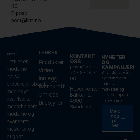
00
E-post:
post@letti.no
LENKER
KONTAKT
NYHETER
Letti er en
OSS
Produkter
OG
post@letti.no
KAMPANJER!
moderne
Video
+47 37 14 31
Bli en del av vårt
norsk
Innlegg
00
nyhetsbrev for
produksjonsbedrift
siste nytt i
Bærekraft
Hovedkontor:
markedet og
med høyt
Om oss
Bakken 2,
aktive kampanjer
kvalifiserte
4990
som vi kjører.
Brosjyrer
medarbeidere,
Søndeled
Meld
moderne og
deg
på
avanserte
her
maskiner og
et godt