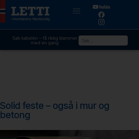
Søk kabelen – få riktig klammer
med en gang
Solid feste – også i mur og
betong