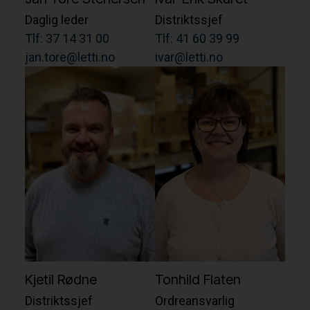
Daglig leder
Distriktssjef
Tlf: 37 14 31 00
Tlf: 41 60 39 99
jan.tore@letti.no
ivar@letti.no
Kjetil Rødne
Tonhild Flaten
Distriktssjef
Ordreansvarlig