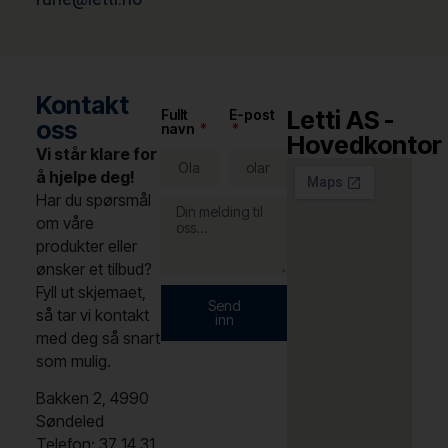
Kontakt
Letti AS -
Fullt
E-post
oss
navn
Hovedkontor
Vi står klare for
å hjelpe deg!
Har du spørsmål
om våre
produkter eller
ønsker et tilbud?
Fyll ut skjemaet,
Send
så tar vi kontakt
inn
med deg så snart
som mulig.
Bakken 2, 4990
Søndeled
Telefon: 37 14 31