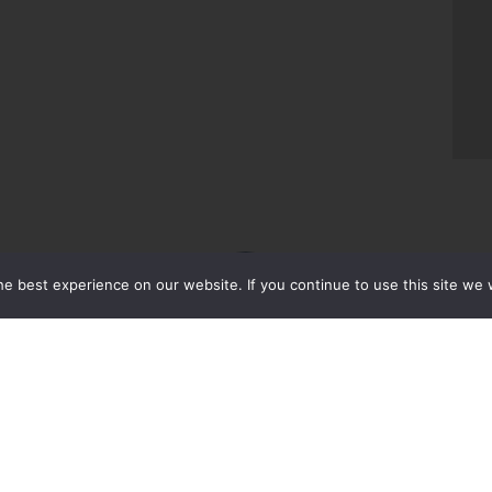
e best experience on our website. If you continue to use this site we w
LENKER
KONTAKT OSS
post@letti.no
Produkter
+47 37 14 31 00
Video
Hovedkontor:
Innlegg
Bakken 2, 4990 Sønde
Bærekraft