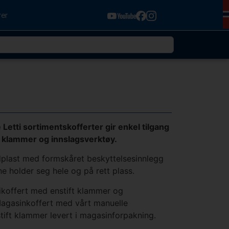
rer
Letti sortimentskofferter gir enkel tilgang
ti klammer og innslagsverktøy.
rdplast med formskåret beskyttelsesinnlegg
e holder seg hele og på rett plass.
ttikoffert med enstift klammer og
agasinkoffert med vårt manuelle
tift klammer levert i magasinforpakning.