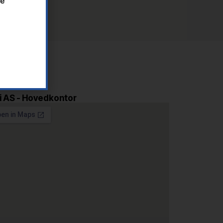
te
i AS - Hovedkontor