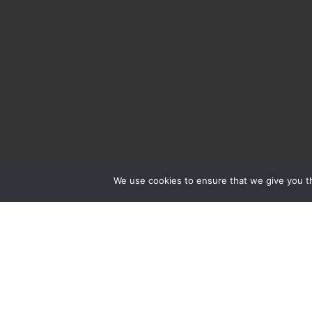
We use cookies to ensure that we give you th
Letti er en moderne norsk
produksjonsbedrift med høyt
kvalifiserte medarbeidere, moderne og
avanserte maskiner og et godt