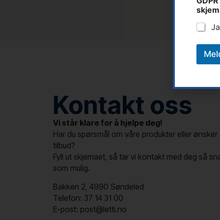
GDPR 
skjem
Ja
Mel
Kontakt oss
Vi står klare for å hjelpe deg!
Har du spørsmål om våre produkter eller ønsker 
tilbud?
Fyll ut skjemaet, så tar vi kontakt med deg så sn
som mulig.
Bakken 2, 4990 Søndeled
Telefon: 37 14 31 00
E-post: post@letti.no