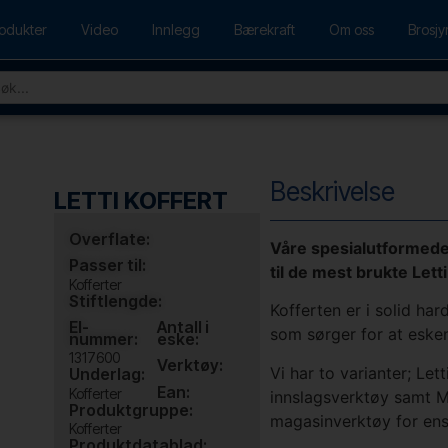
odukter
Video
Innlegg
Bærekraft
Om oss
Brosjy
Beskrivelse
LETTI KOFFERT
Overflate:
Våre spesialutformede 
Passer til:
til de mest brukte Let
Kofferter
Stiftlengde:
Kofferten er i solid ha
El-
Antall i
som sørger for at esken
nummer:
eske:
1317600
Verktøy:
Vi har to varianter; Le
Underlag:
Ean:
Kofferter
innslagsverktøy samt M
Produktgruppe:
magasinverktøy for ens
Kofferter
Produktdatablad: