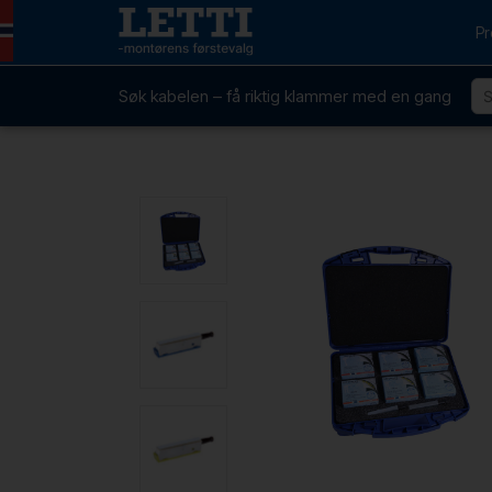
Pr
Søk kabelen – få riktig klammer med en gang