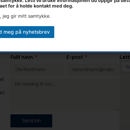
samtykke. Letti vil bruke informasjonen du oppgir på det
aet for å holde kontakt med deg.
, jeg gir mitt samtykke.
d meg på nyhetsbrev
Fullt navn
E-post
Lett
et
art
Send inn