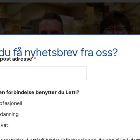
 du få nyhetsbrev fra oss?
-post adresse
*
ken forbindelse benytter du Letti?
ofesjonell
t
Kjetil Rødne
Tonhild Flaten
danning
Distriktssjef
Ordreansvarlig
ivat
Tlf: 90 12 47 29
Tlf: 37 14 31 00
kjetil@letti.no
ordre@letti.no