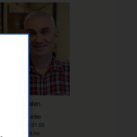
Rune Dalen
Teknisk Leder
Tlf: 37 14 31 00
rune@letti.no