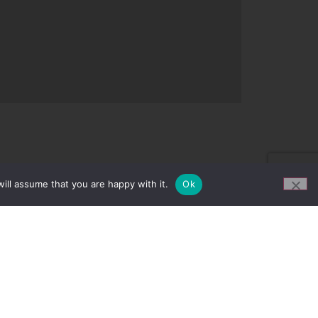
ill assume that you are happy with it.
Ok
NYHETER OG KAMPANJER!
Bli en del av vårt nyhetsbrev for siste
nytt i markedet og aktive kampanjer
som vi kjører.
led
Meld deg på her