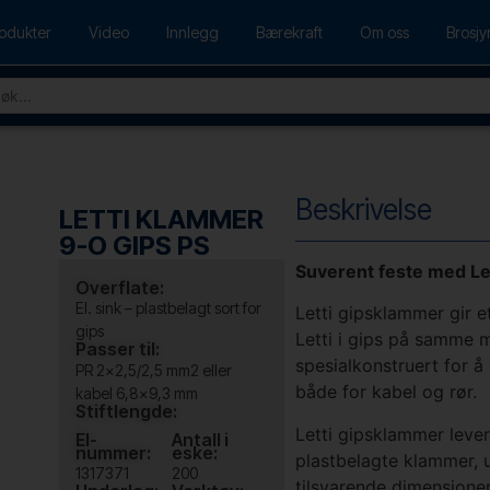
odukter
Video
Innlegg
Bærekraft
Om oss
Brosjy
Beskrivelse
LETTI KLAMMER
9-O GIPS PS
Suverent feste med Le
Overflate:
El. sink – plastbelagt sort for
Letti gipsklammer gir e
gips
Letti i gips på samme 
Passer til:
spesialkonstruert for å 
PR 2×2,5/2,5 mm2 eller
både for kabel og rør.
kabel 6,8×9,3 mm
Stiftlengde:
Letti gipsklammer levere
El-
Antall i
nummer:
eske:
plastbelagte klammer, u
1317371
200
tilsvarende dimensjoner