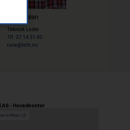
Rune Dalen
Teknisk Leder
Tlf: 37 14 31 00
rune@letti.no
i AS - Hovedkontor