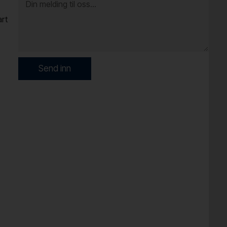
art
Send inn