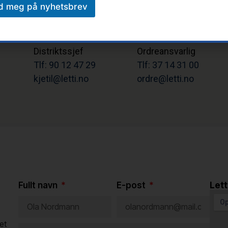
d meg på nyhetsbrev
t
Kjetil Rødne
Tonhild Flaten
Distriktssjef
Ordreansvarlig
Tlf: 90 12 47 29
Tlf: 37 14 31 00
kjetil@letti.no
ordre@letti.no
Fullt navn
E-post
Lett
et