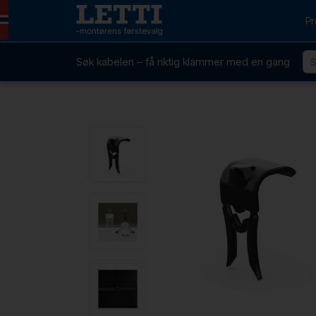
Pr
Søk kabelen – få riktig klammer med en gang