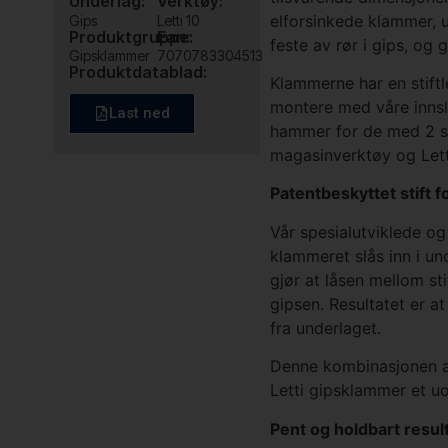
Underlag:
Verktøy:
elforsinkede klammer, u
Gips
Letti 10
Produktgruppe:
Ean:
feste av rør i gips, og 
Gipsklammer
7070783304513
Produktdatablad:
Klammerne har en stift
montere med våre innsla
Last ned
hammer for de med 2 sti
magasinverktøy og Let
Patentbeskyttet stift f
Vår spesialutviklede og
klammeret slås inn i un
gjør at låsen mellom sti
gipsen. Resultatet er a
fra underlaget.
Denne kombinasjonen av 
Letti gipsklammer et uo
Pent og holdbart resul