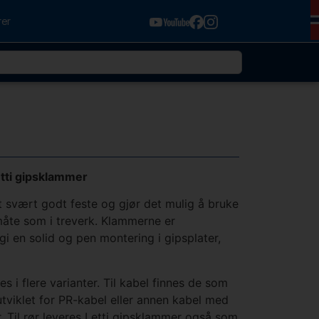
rer
tti gipsklammer
t svært godt feste og gjør det mulig å bruke
måte som i treverk. Klammerne er
gi en solid og pen montering i gipsplater,
s i flere varianter. Til kabel finnes de som
tviklet for PR-kabel eller annen kabel med
. Til rør leveres Letti gipsklammer også som