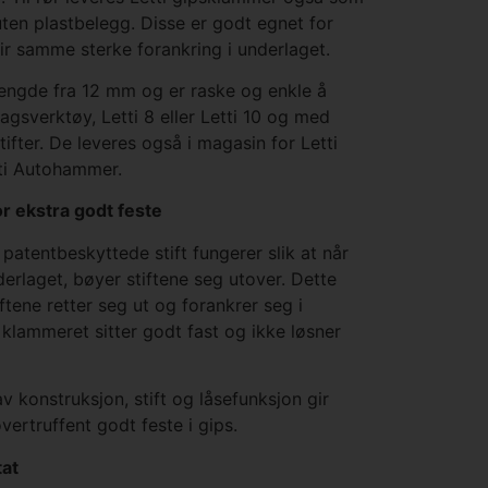
ten plastbelegg. Disse er godt egnet for
gir samme sterke forankring i underlaget.
lengde fra 12 mm og er raske og enkle å
gsverktøy, Letti 8 eller Letti 10 og med
fter. De leveres også i magasin for Letti
ti Autohammer.
or ekstra godt feste
 patentbeskyttede stift fungerer slik at når
derlaget, bøyer stiftene seg utover. Dette
ftene retter seg ut og forankrer seg i
t klammeret sitter godt fast og ikke løsner
konstruksjon, stift og låsefunksjon gir
vertruffent godt feste i gips.
tat