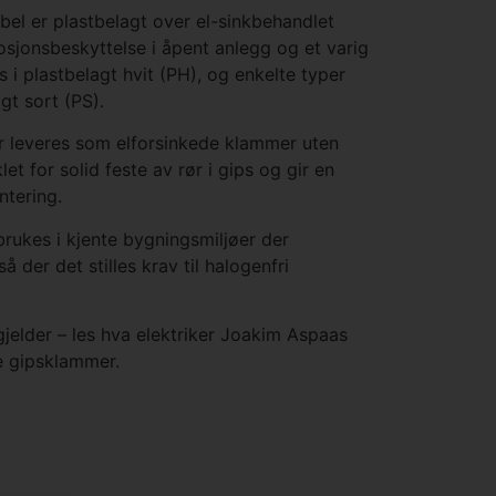
abel er plastbelagt over el-sinkbehandlet
rosjonsbeskyttelse i åpent anlegg og et varig
s i plastbelagt hvit (PH), og enkelte typer
gt sort (PS).
ør leveres som elforsinkede klammer uten
let for solid feste av rør i gips og gir en
ntering.
rukes i kjente bygningsmiljøer der
å der det stilles krav til halogenfri
jelder – les hva elektriker Joakim Aspaas
e gipsklammer.