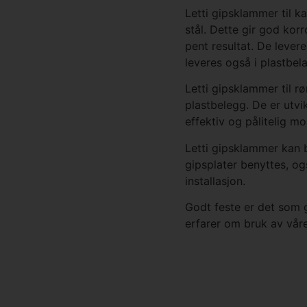
Letti gipsklammer til k
stål. Dette gir god kor
pent resultat. De levere
leveres også i plastbela
Letti gipsklammer til r
plastbelegg. De er utvik
effektiv og pålitelig mo
Letti gipsklammer kan b
gipsplater benyttes, ogs
installasjon.
Godt feste er det som g
erfarer om bruk av vår