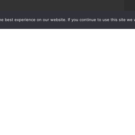
e best experience on our website. If you continue to use this site we w
LENKER
KONTAKT OSS
post@letti.no
Produkter
+47 37 14 31 00
Video
Hovedkontor:
Innlegg
Bakken 2, 4990 Sønde
Bærekraft
Om oss
Brosjyrer