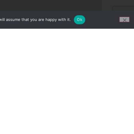
ill assume that you are happy with it.
Ok
NYHETER OG KAMPANJER!
Bli en del av vårt nyhetsbrev for siste
nytt i markedet og aktive kampanjer
som vi kjører.
led
Meld deg på her