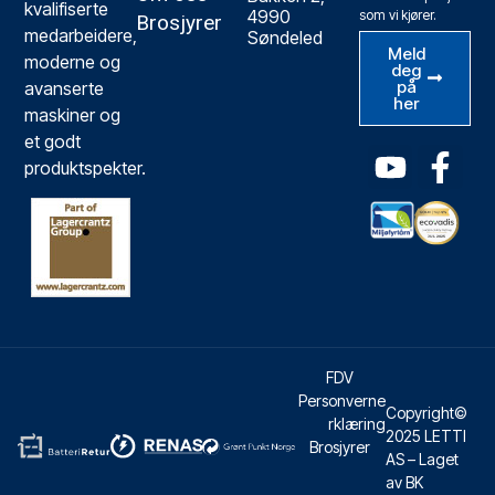
kvalifiserte
4990
som vi kjører.
Brosjyrer
medarbeidere,
Søndeled
Meld
moderne og
deg
på
avanserte
her
maskiner og
et godt
produktspekter.
FDV
Personverne
Copyright©
rklæring
2025 LETTI
Brosjyrer
AS – Laget
av BK