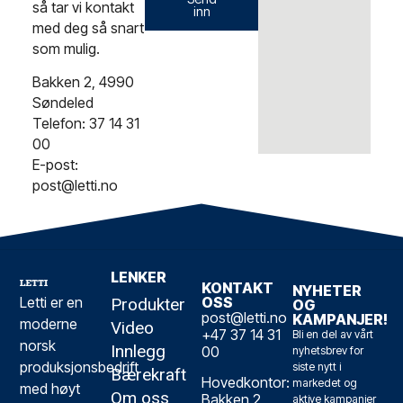
så tar vi kontakt
inn
med deg så snart
som mulig.
Bakken 2, 4990
Søndeled
Telefon: 37 14 31
00
E-post:
post@letti.no
LENKER
KONTAKT
NYHETER
Letti er en
OSS
Produkter
OG
post@letti.no
KAMPANJER!
moderne
Video
+47 37 14 31
Bli en del av vårt
norsk
Innlegg
00
nyhetsbrev for
produksjonsbedrift
siste nytt i
Bærekraft
Hovedkontor:
markedet og
med høyt
Om oss
Bakken 2,
aktive kampanjer