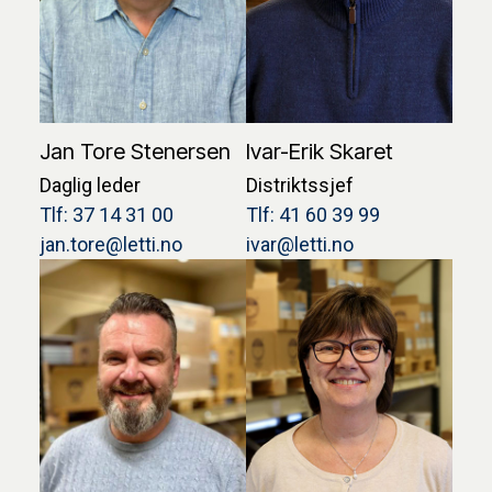
Jan Tore Stenersen
Ivar-Erik Skaret
Daglig leder
Distriktssjef
Tlf: 37 14 31 00
Tlf: 41 60 39 99
jan.tore@letti.no
ivar@letti.no