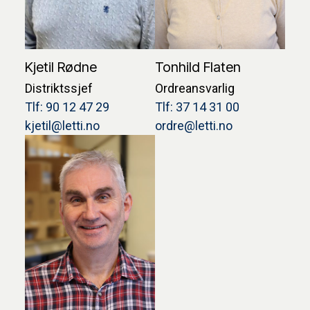
Kjetil Rødne
Tonhild Flaten
Distriktssjef
Ordreansvarlig
Tlf: 90 12 47 29
Tlf: 37 14 31 00
kjetil@letti.no
ordre@letti.no