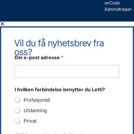
onCode
Administrasjon
Vil du få nyhetsbrev fra
oss?
Din e-post adresse
*
d
I hvilken forbindelse benytter du Letti?
e
t
Profesjonell
t
e
Utdanning
d
u
Privat
h
v