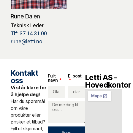
Rune Dalen
Teknisk Leder
Tlf: 37 14 31 00
rune@letti.no
Kontakt
Letti AS -
Fullt
E-post
oss
navn
Hovedkontor
Vi står klare for
å hjelpe deg!
Har du spørsmål
om våre
produkter eller
ønsker et tilbud?
Fyll ut skjemaet,
Send