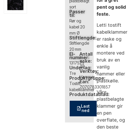
plastbelagt
pent og solid
sort
Passer
feste.
til:
Rør og
Letti tostift
kabel 20
kabelklammer
mm Ø
Stiftlengde:
er raske og
Stiftlengde
enkle å
20 mm
montere ved
El-
Antall
nummer:
i
bruk av en
eske:
1317525
vanlig
40
Underlag:
Verktøy:
Tre
hammer eller
Hammer
Produktgruppe:
plastkølle.
Ean:
Tostift
7070783301857
kabelklammer
Våre
Produktdatablad:
plastbelagte
klammer gir
Last
ned
en pen
overflate, og
den beste