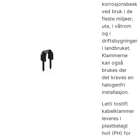
korrosjonsbesk
ved bruk i de
fleste miljøer;
ute, i våtrom
og i
driftsbygninge
i landbruket.
Klammerne
kan også
brukes der
det kreves en
halogenfri
installasjon.
Letti tostift
kabelklammer
leveres i
plastbelagt
hvit (PH) for