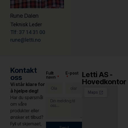
Rune Dalen
Teknisk Leder
Tlf: 37 14 31 00
rune@letti.no
Kontakt
Letti AS -
Fullt
E-post
oss
navn
Hovedkontor
Vi står klare for
å hjelpe deg!
Har du spørsmål
om våre
produkter eller
ønsker et tilbud?
Fyll ut skjemaet,
Send