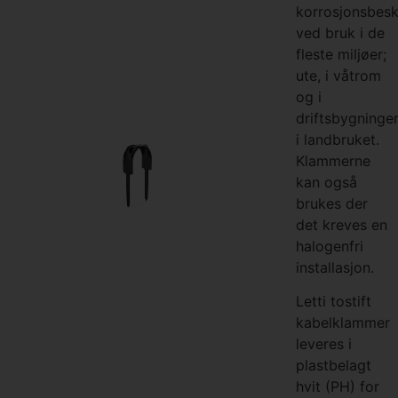
korrosjonsbesk
ved bruk i de
fleste miljøer;
ute, i våtrom
og i
driftsbygninge
i landbruket.
Klammerne
kan også
brukes der
det kreves en
halogenfri
installasjon.
Letti tostift
kabelklammer
leveres i
plastbelagt
hvit (PH) for