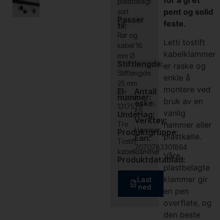
plastbelagt
pent og solid
sort
Passer
feste.
til:
Rør og
Letti tostift
kabel 16
kabelklammer
mm Ø
Stiftlengde:
er raske og
Stiftlengde
enkle å
25 mm
montere ved
El-
Antall
nummer:
i
bruk av en
eske:
1317526
vanlig
50
Underlag:
Verktøy:
Tre
hammer eller
Hammer
Produktgruppe:
plastkølle.
Ean:
Tostift
7070783301864
kabelklammer
Våre
Produktdatablad:
plastbelagte
klammer gir
Last
ned
en pen
overflate, og
den beste