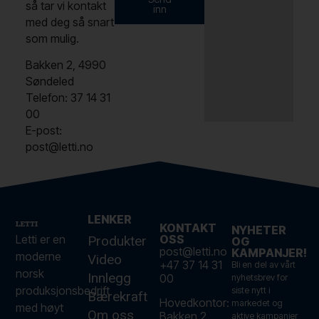
så tar vi kontakt
inn
med deg så snart
som mulig.
Bakken 2, 4990
Søndeled
Telefon: 37 14 31
00
E-post:
post@letti.no
LENKER
KONTAKT
NYHETER
Letti er en
OSS
Produkter
OG
post@letti.no
KAMPANJER!
moderne
Video
+47 37 14 31
Bli en del av vårt
norsk
Innlegg
00
nyhetsbrev for
produksjonsbedrift
siste nytt i
Bærekraft
Hovedkontor:
markedet og
med høyt
Om oss
Bakken 2,
aktive kampanjer