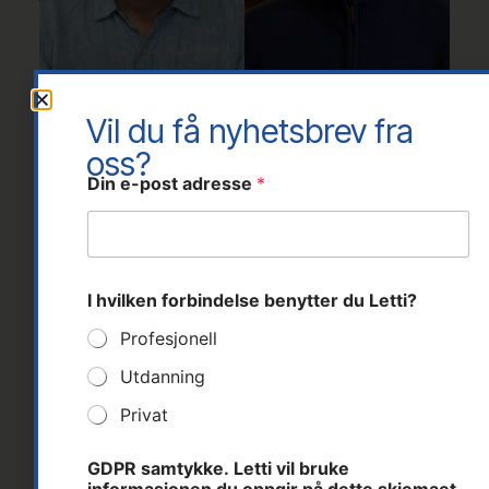
Vil du få nyhetsbrev fra
Jan Tore Stenersen
Ivar-Erik Skaret
oss?
o
Din e-post adresse
*
Daglig leder
Distriktssjef
p
p
Tlf: 37 14 31 00
Tlf: 41 60 39 99
g
jan.tore@letti.no
ivar@letti.no
i
r
D
I hvilken forbindelse benytter du Letti?
i
n
Profesjonell
Utdanning
Privat
GDPR samtykke. Letti vil bruke