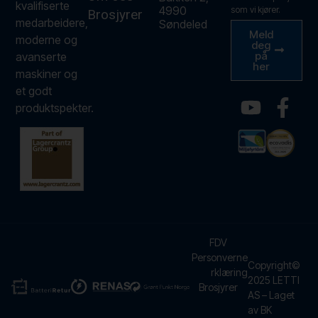
kvalifiserte
4990
som vi kjører.
Brosjyrer
medarbeidere,
Søndeled
Meld
moderne og
deg
på
avanserte
her
maskiner og
et godt
produktspekter.
FDV
Personverne
Copyright©
rklæring
2025 LETTI
Brosjyrer
AS – Laget
av BK