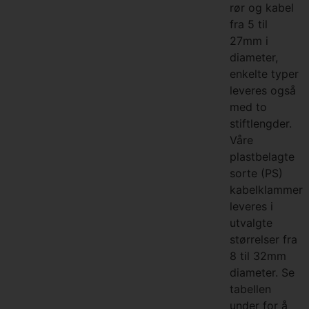
rør og kabel
fra 5 til
27mm i
diameter,
enkelte typer
leveres også
med to
stiftlengder.
Våre
plastbelagte
sorte (PS)
kabelklammer
leveres i
utvalgte
størrelser fra
8 til 32mm
diameter. Se
tabellen
under for å