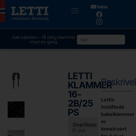
Søk kabelen – få riktig klammer
med en gang
LETTI
Beskrive
KLAMMER
16-
Lettis
2B/25
tostiftede
PS
kabelklammer
er
Overflate:
konstruert
El. sink
for å gi et