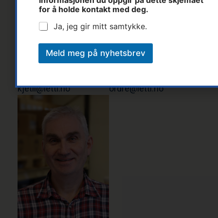
informasjonen du oppgir på dette skjemaet
for å holde kontakt med deg.
Ja, jeg gir mitt samtykke.
Kjetil Rødne
Tonhild Flaten
Meld meg på nyhetsbrev
Distriktssjef
Ordreansvarlig
Tlf: 90 12 47 29
Tlf: 37 14 31 00
kjetil@letti.no
ordre@letti.no