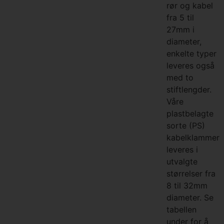
rør og kabel
fra 5 til
27mm i
diameter,
enkelte typer
leveres også
med to
stiftlengder.
Våre
plastbelagte
sorte (PS)
kabelklammer
leveres i
utvalgte
størrelser fra
8 til 32mm
diameter. Se
tabellen
under for å