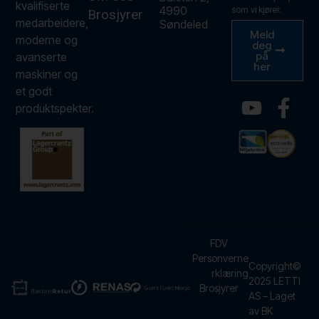
kvalifiserte
4990
som vi kjører.
Brosjyrer
medarbeidere,
Søndeled
Meld
moderne og
deg
på
avanserte
her
maskiner og
et godt
produktspekter.
FDV
Personverne
Copyright©
rklæring
2025 LETTI
Brosjyrer
AS – Laget
av BK