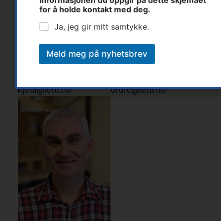
informasjonen du oppgir på dette skjemaet
for å holde kontakt med deg.
Ja, jeg gir mitt samtykke.
Kjetil Rødne
Tonhild Flaten
Meld meg på nyhetsbrev
Distriktssjef
Ordreansvarlig
Tlf: 90 12 47 29
Tlf: 37 14 31 00
kjetil@letti.no
ordre@letti.no