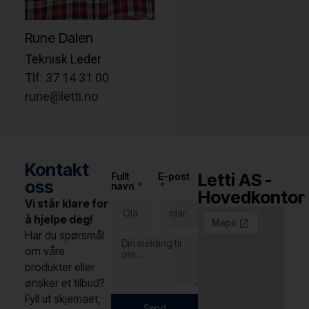
Rune Dalen
Teknisk Leder
Tlf: 37 14 31 00
rune@letti.no
Kontakt
Letti AS -
Fullt
E-post
oss
navn
Hovedkontor
Vi står klare for
å hjelpe deg!
Har du spørsmål
om våre
produkter eller
ønsker et tilbud?
Fyll ut skjemaet,
Send