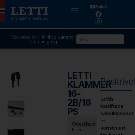
Søk kabelen – få riktig klammer
med en gang
LETTI
Beskrive
KLAMMER
16-
Lettis
2B/16
tostiftede
PS
kabelklammer
er
Overflate:
konstruert
El. sink
for å gi et