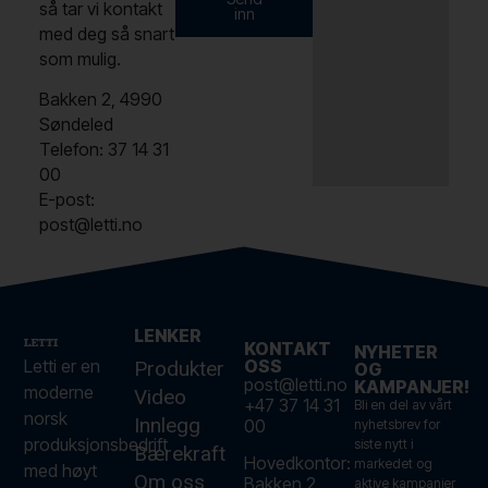
så tar vi kontakt
inn
med deg så snart
som mulig.
Bakken 2, 4990
Søndeled
Telefon: 37 14 31
00
E-post:
post@letti.no
LENKER
KONTAKT
NYHETER
Letti er en
OSS
Produkter
OG
post@letti.no
KAMPANJER!
moderne
Video
+47 37 14 31
Bli en del av vårt
norsk
Innlegg
00
nyhetsbrev for
produksjonsbedrift
siste nytt i
Bærekraft
Hovedkontor:
markedet og
med høyt
Om oss
Bakken 2,
aktive kampanjer