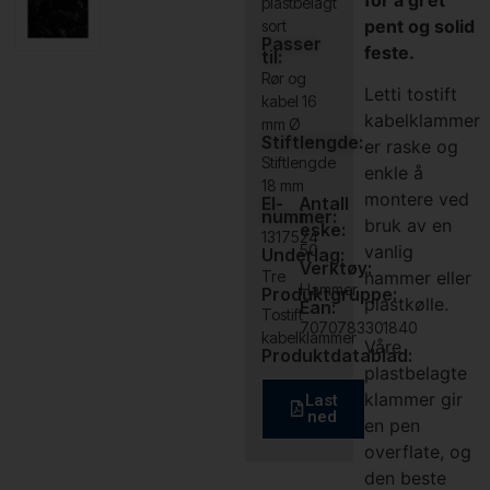
plastbelagt
pent og solid
sort
Passer
feste.
til:
Rør og
Letti tostift
kabel 16
kabelklammer
mm Ø
Stiftlengde:
er raske og
Stiftlengde
enkle å
18 mm
montere ved
El-
Antall
nummer:
i
bruk av en
eske:
1317524
vanlig
50
Underlag:
Verktøy:
Tre
hammer eller
Hammer
Produktgruppe:
plastkølle.
Ean:
Tostift
7070783301840
kabelklammer
Våre
Produktdatablad:
plastbelagte
klammer gir
Last
ned
en pen
overflate, og
den beste