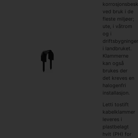
korrosjonsbesk
ved bruk i de
fleste miljøer;
ute, i våtrom
og i
driftsbygninge
i landbruket.
Klammerne
kan også
brukes der
det kreves en
halogenfri
installasjon.
Letti tostift
kabelklammer
leveres i
plastbelagt
hvit (PH) for