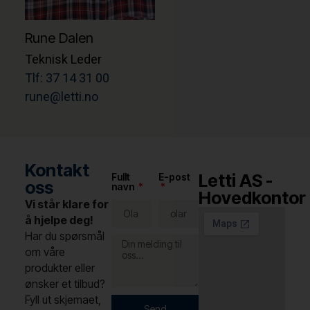
Rune Dalen
Teknisk Leder
Tlf: 37 14 31 00
rune@letti.no
Kontakt
Letti AS -
Fullt
E-post
oss
navn
Hovedkontor
Vi står klare for
å hjelpe deg!
Har du spørsmål
om våre
produkter eller
ønsker et tilbud?
Fyll ut skjemaet,
Send