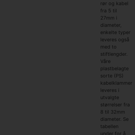
rør og kabel
fra 5 til
27mm i
diameter,
enkelte typer
leveres også
med to
stiftlengder.
Våre
plastbelagte
sorte (PS)
kabelklammer
leveres i
utvalgte
størrelser fra
8 til 32mm
diameter. Se
tabellen
under for å