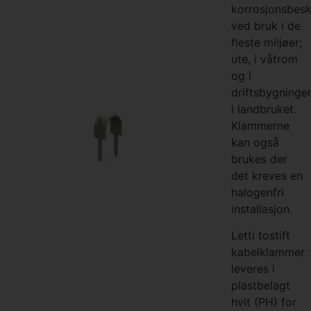
korrosjonsbesk
ved bruk i de
fleste miljøer;
ute, i våtrom
og i
driftsbygninge
i landbruket.
Klammerne
kan også
brukes der
det kreves en
halogenfri
installasjon.
Letti tostift
kabelklammer
leveres i
plastbelagt
hvit (PH) for