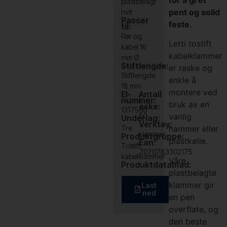
plastbelagt
pent og solid
hvit
Passer
feste.
til:
Rør og
Letti tostift
kabel 16
kabelklammer
mm Ø
Stiftlengde:
er raske og
Stiftlengde
enkle å
18 mm
montere ved
El-
Antall
nummer:
i
bruk av en
eske:
1317560
vanlig
50
Underlag:
Verktøy:
Tre
hammer eller
Hammer
Produktgruppe:
plastkølle.
Ean:
Tostift
7070783302175
kabelklammer
Våre
Produktdatablad:
plastbelagte
klammer gir
Last
ned
en pen
overflate, og
den beste