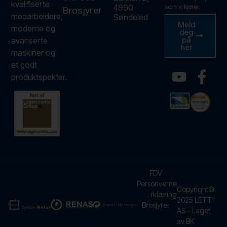
kvalifiserte
4990
som vi kjører.
Brosjyrer
medarbeidere,
Søndeled
Meld
moderne og
deg
på
avanserte
her
maskiner og
et godt
produktspekter.
FDV
Personverne
Copyright©
rklæring
2025 LETTI
Brosjyrer
AS – Laget
av BK