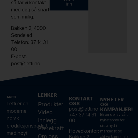
så tar vi kontakt
inn
med deg så snart
som mulig.
Bakken 2, 4990
Søndeled
Telefon: 37 14 31
00
E-post:
post@letti.no
LENKER
KONTAKT
NYHETER
Letti er en
OSS
Produkter
OG
post@letti.no
KAMPANJER!
moderne
Video
+47 37 14 31
Bli en del av vårt
norsk
Innlegg
00
nyhetsbrev for
produksjonsbedrift
siste nytt i
Bærekraft
Hovedkontor:
markedet og
med høyt
Om oss
Bakken 2,
aktive kampanjer