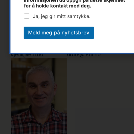
informasjonen du oppgir på dette skjemaet
for å holde kontakt med deg.
Ja, jeg gir mitt samtykke.
Kjetil Rødne
Tonhild Flaten
Meld meg på nyhetsbrev
Distriktssjef
Ordreansvarlig
Tlf: 90 12 47 29
Tlf: 37 14 31 00
kjetil@letti.no
ordre@letti.no