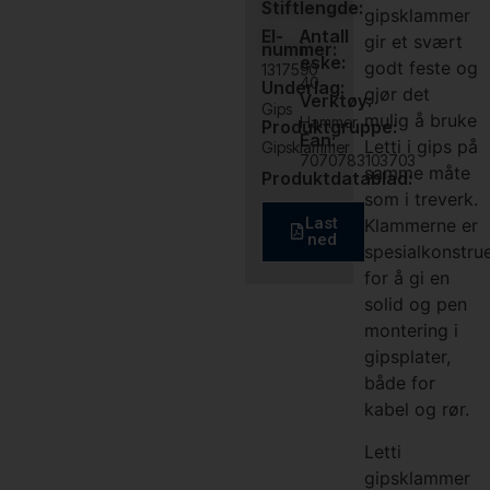
Stiftlengde:
gipsklammer
El-
Antall
gir et svært
nummer:
i
eske:
godt feste og
1317590
40
Underlag:
gjør det
Verktøy:
Gips
mulig å bruke
Hammer
Produktgruppe:
Ean:
Letti i gips på
Gipsklammer
7070783103703
samme måte
Produktdatablad:
som i treverk.
Last
Klammerne er
ned
spesialkonstru
for å gi en
solid og pen
montering i
gipsplater,
både for
kabel og rør.
Letti
gipsklammer