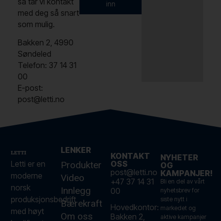
så tar vi kontakt
inn
med deg så snart
som mulig.
Bakken 2, 4990
Søndeled
Telefon: 37 14 31
00
E-post:
post@letti.no
LENKER
KONTAKT
NYHETER
Letti er en
OSS
Produkter
OG
post@letti.no
KAMPANJER!
moderne
Video
+47 37 14 31
Bli en del av vårt
norsk
Innlegg
00
nyhetsbrev for
produksjonsbedrift
siste nytt i
Bærekraft
Hovedkontor:
markedet og
med høyt
Om oss
Bakken 2,
aktive kampanjer