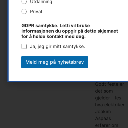
Utdanning
gipsklammer
Privat
kan brukes i
kjente
a
bygningsmiljøe
GDPR samtykke. Letti vil bruke
d
informasjonen du oppgir på dette skjemaet
r
der
for å holde kontakt med deg.
e
gipsplater
s
benyttes,
Ja, jeg gir mitt samtykke.
s
også der det
e
d
stilles krav til
Meld meg på nyhetsbrev
e
halogenfri
t
installasjon.
t
e
Godt feste er
f
det som
o
r
gjelder – les
b
hva elektriker
i
Joakim
n
Aspaas
d
e
erfarer om