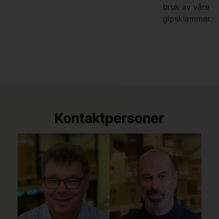
l
bruk av våre
s
gipsklammer.
e
Kontaktpersoner