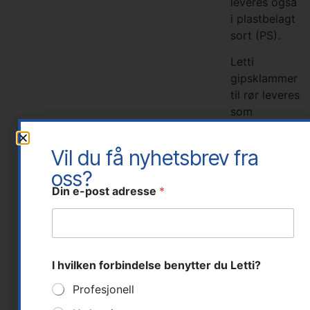
leveres også
i plastbelagt
sort (PS).
Letti
gipsklammer
til rør leveres
som
elforsinkede
klammer uten
Vil du få nyhetsbrev fra
plastbelegg.
oss?
De er utviklet
Din e-post adresse
*
for solid
feste av rør i
gips og gir
en effektiv
og pålitelig
I hvilken forbindelse benytter du Letti?
montering.
Profesjonell
Letti