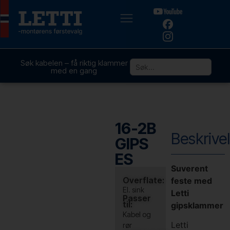
Søk kabelen – få riktig klammer
med en gang
16-2B
Beskrive
GIPS
ES
Suverent
Overflate:
feste med
El. sink
Letti
Passer
til:
gipsklammer
Kabel og
Letti
rør