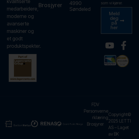
kvalifiserte
4990
som vi kjører.
Brosjyrer
medarbeidere,
Søndeled
Meld
moderne og
deg
på
avanserte
her
maskiner og
et godt
produktspekter.
FDV
Personverne
Copyright©
rklæring
2025 LETTI
Brosjyrer
AS – Laget
av BK