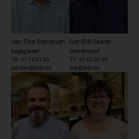
Jan Tore Stenersen
Ivar-Erik Skaret
Daglig leder
Distriktssjef
Tlf: 37 14 31 00
Tlf: 41 60 39 99
jan.tore@letti.no
ivar@letti.no