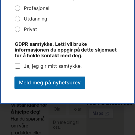
p
Profesjonell
g
i
Utdanning
r
p
Privat
Rune Dalen
å
d
Teknisk Leder
GDPR samtykke. Letti vil bruke
u
informasjonen du oppgir på dette skjemaet
Tlf: 37 14 31 00
for å holde kontakt med deg.
rune@letti.no
Ja, jeg gir mitt samtykke.
Meld meg på nyhetsbrev
Kontakt
Letti AS -
Fullt
E-post
oss
navn
Hovedkontor
Vi står klare for
å hjelpe deg!
Har du spørsmål
om våre
produkter eller