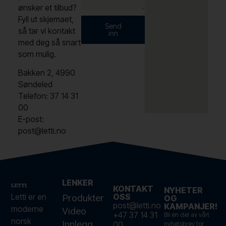
ønsker et tilbud?
Fyll ut skjemaet,
Send
så tar vi kontakt
inn
med deg så snart
som mulig.
Bakken 2, 4990
Søndeled
Telefon: 37 14 31
00
E-post:
post@letti.no
LENKER
KONTAKT
NYHETER
Letti er en
OSS
Produkter
OG
post@letti.no
KAMPANJER!
moderne
Video
+47 37 14 31
Bli en del av vårt
norsk
Innlegg
00
nyhetsbrev for