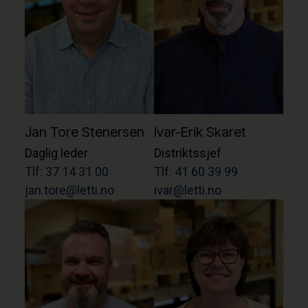
Jan Tore Stenersen
Ivar-Erik Skaret
Daglig leder
Distriktssjef
Tlf: 37 14 31 00
Tlf: 41 60 39 99
jan.tore@letti.no
ivar@letti.no