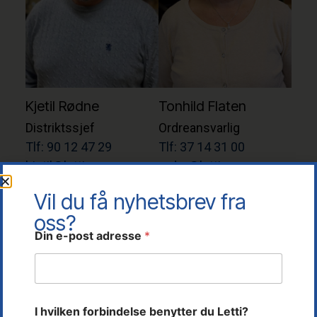
Kjetil Rødne
Tonhild Flaten
Distriktssjef
Ordreansvarlig
Tlf: 90 12 47 29
Tlf: 37 14 31 00
kjetil@letti.no
ordre@letti.no
Vil du få nyhetsbrev fra
oss?
Din e-post adresse
*
o
I hvilken forbindelse benytter du Letti?
p