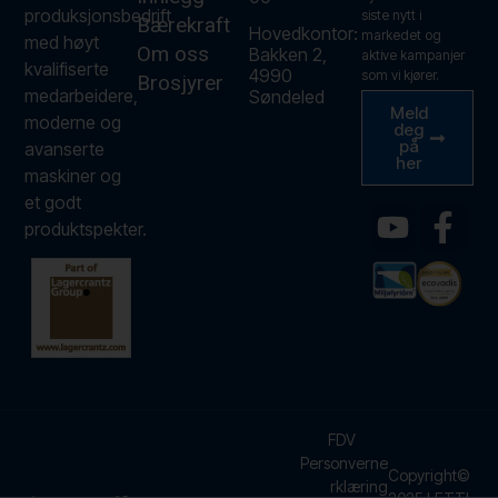
produksjonsbedrift
siste nytt i
Bærekraft
Hovedkontor:
markedet og
med høyt
Om oss
Bakken 2,
aktive kampanjer
kvalifiserte
4990
som vi kjører.
Brosjyrer
medarbeidere,
Søndeled
Meld
moderne og
deg
på
avanserte
her
maskiner og
et godt
produktspekter.
FDV
Personverne
Copyright©
rklæring