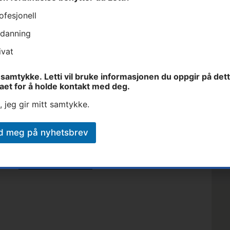
ofesjonell
danning
Fullt navn
E-post
Lett
ivat
samtykke. Letti vil bruke informasjonen du oppgir på det
et
aet for å holde kontakt med deg.
, jeg gir mitt samtykke.
art
d meg på nyhetsbrev
Send inn