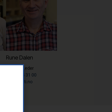
Rune Dalen
Teknisk Leder
Tlf: 37 14 31 00
rune@letti.no