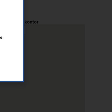
i AS - Hovedkontor
te