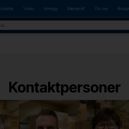
odukter
Video
Innlegg
Bærekraft
Om oss
Brosjy
Kontaktpersoner