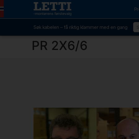
Pr
Søk kabelen – få riktig klammer med en gang
PR 2X6/6