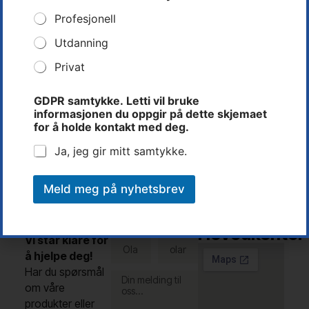
Profesjonell
Utdanning
Privat
Rune Dalen
d
Teknisk Leder
GDPR samtykke. Letti vil bruke
e
informasjonen du oppgir på dette skjemaet
Tlf: 37 14 31 00
t
for å holde kontakt med deg.
t
rune@letti.no
e
Ja, jeg gir mitt samtykke.
f
o
r
Meld meg på nyhetsbrev
b
Kontakt
i
Letti AS -
Fullt
E-post
oss
n
navn
Hovedkontor
d
Vi står klare for
e
å hjelpe deg!
l
Har du spørsmål
s
e
om våre
d
produkter eller