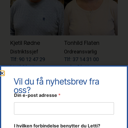
Kjetil Rødne
Tonhild Flaten
Distriktssjef
Ordreansvarlig
Tlf: 90 12 47 29
Tlf: 37 14 31 00
kjetil@letti.no
ordre@letti.no
Vil du få nyhetsbrev fra
oss?
Din e-post adresse
*
I hvilken forbindelse benytter du Letti?