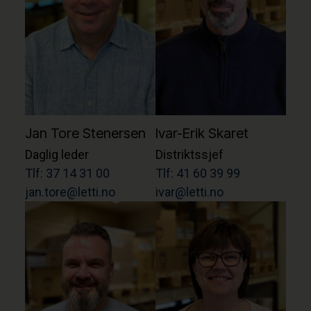
Jan Tore Stenersen
Ivar-Erik Skaret
Daglig leder
Distriktssjef
Tlf: 37 14 31 00
Tlf: 41 60 39 99
jan.tore@letti.no
ivar@letti.no