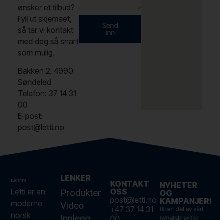
e
ønsker et tilbud?
g
Fyll ut skjemaet,
.
Send
så tar vi kontakt
inn
med deg så snart
som mulig.
Bakken 2, 4990
Søndeled
Telefon: 37 14 31
00
E-post:
post@letti.no
LENKER
KONTAKT
NYHETER
Letti er en
OSS
Produkter
OG
post@letti.no
KAMPANJER!
moderne
Video
+47 37 14 31
Bli en del av vårt
norsk
Innlegg
00
nyhetsbrev for