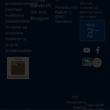
produksjonsbedrift
siste nytt i
Bærekraft
Hovedkontor:
markedet og
med høyt
Om oss
Bakken 2,
aktive kampanjer
kvalifiserte
4990
som vi kjører.
Brosjyrer
medarbeidere,
Søndeled
Meld
moderne og
deg
på
avanserte
her
maskiner og
et godt
produktspekter.
FDV
Personverne
Copyright©
rklæring