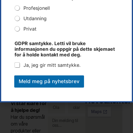
e
t
Profesjonell
t
i
Utdanning
Privat
Rune Dalen
Teknisk Leder
GDPR samtykke. Letti vil bruke
informasjonen du oppgir på dette skjemaet
Tlf: 37 14 31 00
for å holde kontakt med deg.
rune@letti.no
Ja, jeg gir mitt samtykke.
Meld meg på nyhetsbrev
Kontakt
Letti AS -
Fullt
E-post
oss
navn
Hovedkontor
Vi står klare for
å hjelpe deg!
Har du spørsmål
om våre
produkter eller