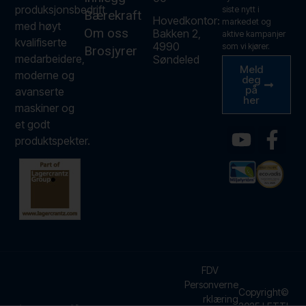
produksjonsbedrift
siste nytt i
Bærekraft
Hovedkontor:
markedet og
med høyt
Om oss
Bakken 2,
aktive kampanjer
kvalifiserte
4990
som vi kjører.
Brosjyrer
medarbeidere,
Søndeled
Meld
moderne og
deg
på
avanserte
her
maskiner og
et godt
produktspekter.
FDV
Personverne
Copyright©
rklæring