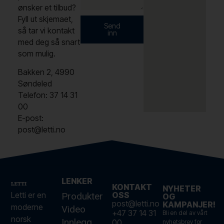
ønsker et tilbud?
Fyll ut skjemaet,
Send
så tar vi kontakt
inn
med deg så snart
som mulig.
Bakken 2, 4990
Søndeled
Telefon: 37 14 31
00
E-post:
post@letti.no
LENKER
KONTAKT
NYHETER
Letti er en
OSS
Produkter
OG
post@letti.no
KAMPANJER!
moderne
Video
+47 37 14 31
Bli en del av vårt
norsk
Innlegg
00
nyhetsbrev for