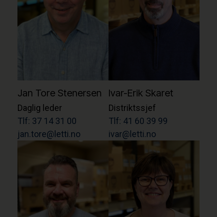
Jan Tore Stenersen
Ivar-Erik Skaret
Daglig leder
Distriktssjef
Tlf: 37 14 31 00
Tlf: 41 60 39 99
jan.tore@letti.no
ivar@letti.no