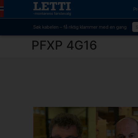
Pr
Søk kabelen – få riktig klammer med en gang
PFXP 4G16