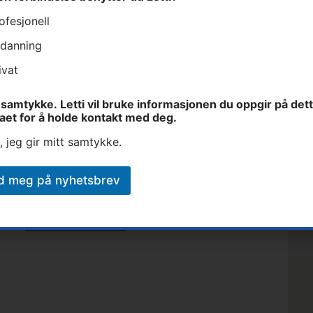
ofesjonell
danning
Fullt navn
E-post
Lett
ivat
samtykke. Letti vil bruke informasjonen du oppgir på det
et
aet for å holde kontakt med deg.
, jeg gir mitt samtykke.
art
d meg på nyhetsbrev
Send inn