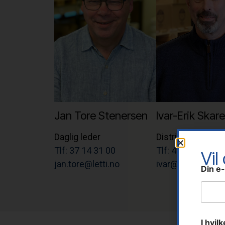
Jan Tore Stenersen
Ivar-Erik Skare
Daglig leder
Distriktssjef
Tlf: 37 14 31 00
Tlf: 41 60 39 99
Vil
jan.tore@letti.no
ivar@letti.no
Din e
I hvil