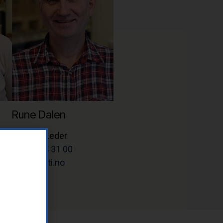
Rune Dalen
Teknisk Leder
Tlf: 37 14 31 00
rune@letti.no