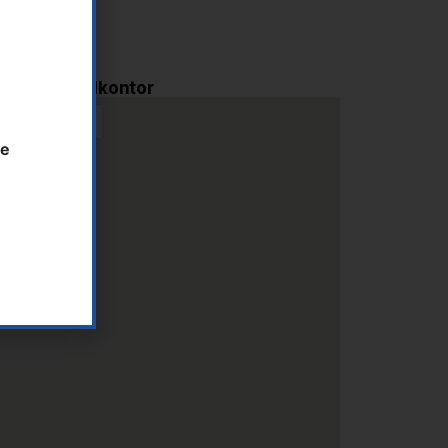
i AS - Hovedkontor
te