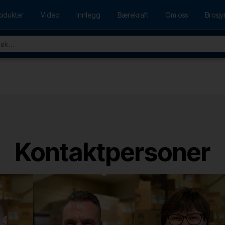
odukter
Video
Innlegg
Bærekraft
Om oss
Brosjy
Kontaktpersoner