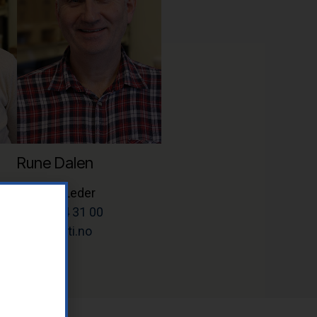
Rune Dalen
Teknisk Leder
Tlf: 37 14 31 00
rune@letti.no