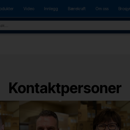
odukter
Video
Innlegg
Bærekraft
Om oss
Brosjy
Kontaktpersoner