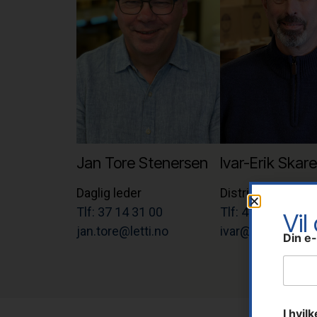
Jan Tore Stenersen
Ivar-Erik Skare
Daglig leder
Distriktssjef
Tlf: 37 14 31 00
Tlf: 41 60 39 99
Vil
jan.tore@letti.no
ivar@letti.no
Din e
I hvil