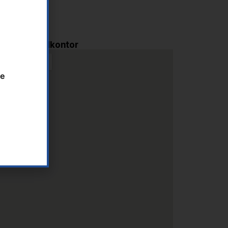
i AS - Hovedkontor
te