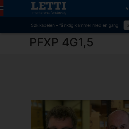
Pr
Søk kabelen – få riktig klammer med en gang
PFXP 4G1,5