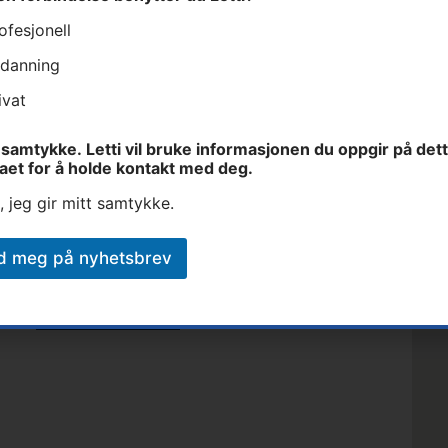
ofesjonell
danning
Fullt navn
E-post
Lett
ivat
samtykke. Letti vil bruke informasjonen du oppgir på det
et
aet for å holde kontakt med deg.
, jeg gir mitt samtykke.
art
d meg på nyhetsbrev
Send inn