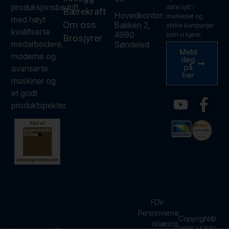
produksjonsbedrift
siste nytt i
Bærekraft
Hovedkontor:
markedet og
med høyt
Om oss
Bakken 2,
aktive kampanjer
kvalifiserte
4990
som vi kjører.
Brosjyrer
medarbeidere,
Søndeled
Meld
moderne og
deg
på
avanserte
her
maskiner og
et godt
produktspekter.
FDV
Personverne
Copyright©
rklæring