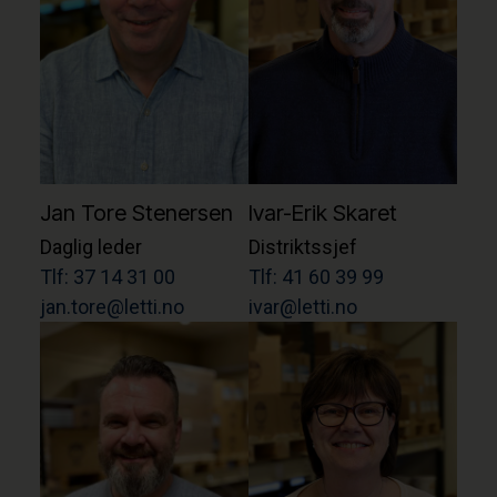
Jan Tore Stenersen
Ivar-Erik Skaret
Daglig leder
Distriktssjef
Tlf: 37 14 31 00
Tlf: 41 60 39 99
jan.tore@letti.no
ivar@letti.no