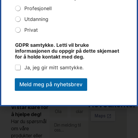
l
f
Profesjonell
o
r
Utdanning
b
Privat
i
Rune Dalen
n
d
Teknisk Leder
GDPR samtykke. Letti vil bruke
e
informasjonen du oppgir på dette skjemaet
Tlf: 37 14 31 00
l
for å holde kontakt med deg.
rune@letti.no
s
e
Ja, jeg gir mitt samtykke.
Meld meg på nyhetsbrev
Kontakt
Letti AS -
Fullt
E-post
oss
navn
Hovedkontor
Vi står klare for
å hjelpe deg!
Har du spørsmål
om våre
produkter eller