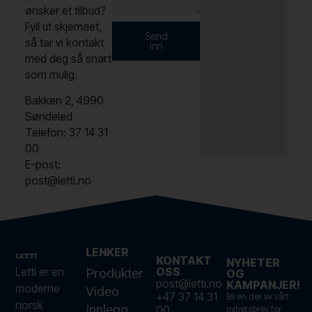
ønsker et tilbud?
Fyll ut skjemaet,
Send
så tar vi kontakt
inn
med deg så snart
som mulig.
Bakken 2, 4990
Søndeled
Telefon: 37 14 31
00
E-post:
post@letti.no
LENKER
KONTAKT
NYHETER
Letti er en
OSS
Produkter
OG
post@letti.no
KAMPANJER!
moderne
Video
+47 37 14 31
Bli en del av vårt
norsk
Innlegg
00
nyhetsbrev for