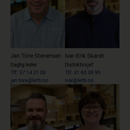
Jan Tore Stenersen
Ivar-Erik Skaret
Daglig leder
Distriktssjef
Tlf: 37 14 31 00
Tlf: 41 60 39 99
jan.tore@letti.no
ivar@letti.no