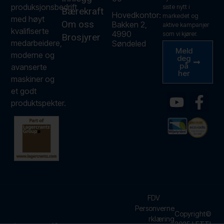
produksjonsbedrift
siste nytt i
Bærekraft
Hovedkontor:
markedet og
med høyt
Om oss
Bakken 2,
aktive kampanjer
kvalifiserte
4990
som vi kjører.
Brosjyrer
medarbeidere,
Søndeled
Meld
moderne og
deg
på
avanserte
her
maskiner og
et godt
produktspekter.
FDV
Personverne
Copyright©
rklæring