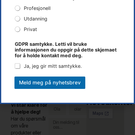
Profesjonell
Utdanning
Privat
Rune Dalen
Teknisk Leder
GDPR samtykke. Letti vil bruke
informasjonen du oppgir på dette skjemaet
Tlf: 37 14 31 00
for å holde kontakt med deg.
rune@letti.no
Ja, jeg gir mitt samtykke.
Meld meg på nyhetsbrev
Kontakt
Letti AS -
Fullt
E-post
oss
navn
Hovedkontor
Vi står klare for
å hjelpe deg!
Har du spørsmål
om våre
produkter eller