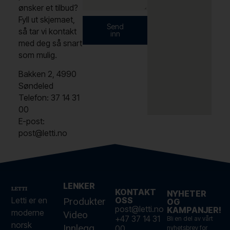
ønsker et tilbud?
Fyll ut skjemaet,
Send
så tar vi kontakt
inn
med deg så snart
som mulig.
Bakken 2, 4990
Søndeled
Telefon: 37 14 31
00
E-post:
post@letti.no
LENKER
KONTAKT
NYHETER
Letti er en
OSS
Produkter
OG
post@letti.no
KAMPANJER!
moderne
Video
+47 37 14 31
Bli en del av vårt
norsk
Innlegg
00
nyhetsbrev for