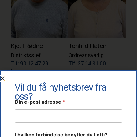
Kjetil Rødne
Tonhild Flaten
Distriktssjef
Ordreansvarlig
Tlf: 90 12 47 29
Tlf: 37 14 31 00
kjetil@letti.no
ordre@letti.no
Vil du få nyhetsbrev fra
oss?
D
Din e-post adresse
*
i
n
*
I hvilken forbindelse benytter du Letti?