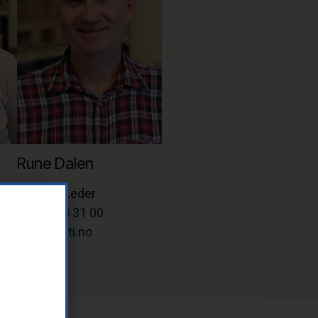
Rune Dalen
Teknisk Leder
Tlf: 37 14 31 00
rune@letti.no