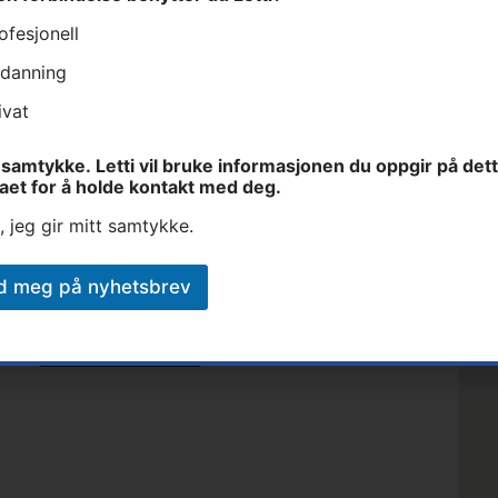
ofesjonell
danning
Fullt navn
E-post
Lett
ivat
samtykke. Letti vil bruke informasjonen du oppgir på det
et
aet for å holde kontakt med deg.
, jeg gir mitt samtykke.
art
d meg på nyhetsbrev
Send inn