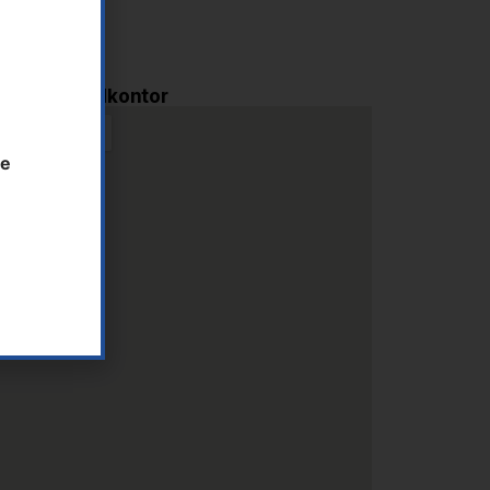
i AS - Hovedkontor
te