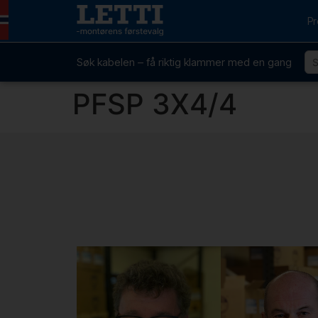
Pr
Søk kabelen – få riktig klammer med en gang
PFSP 3X4/4