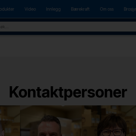
odukter
Video
Innlegg
Bærekraft
Om oss
Brosjy
Kontaktpersoner