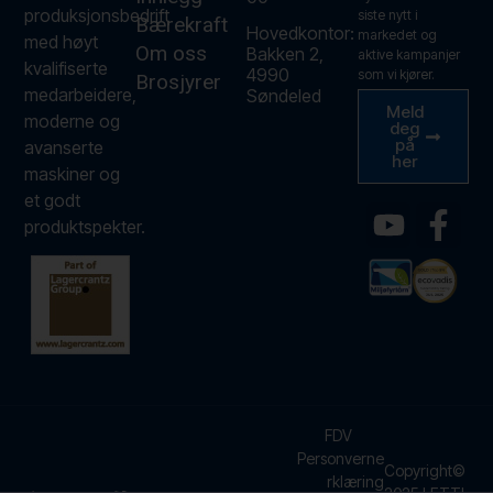
produksjonsbedrift
siste nytt i
Bærekraft
Hovedkontor:
markedet og
med høyt
Om oss
Bakken 2,
aktive kampanjer
kvalifiserte
4990
som vi kjører.
Brosjyrer
medarbeidere,
Søndeled
Meld
moderne og
deg
på
avanserte
her
maskiner og
et godt
produktspekter.
FDV
Personverne
Copyright©
rklæring