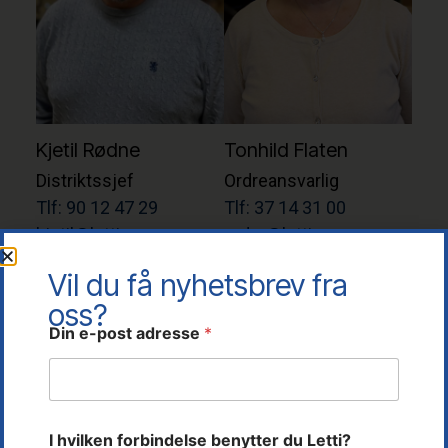
Kjetil Rødne
Tonhild Flaten
Distriktssjef
Ordreansvarlig
Tlf: 90 12 47 29
Tlf: 37 14 31 00
kjetil@letti.no
ordre@letti.no
Vil du få nyhetsbrev fra
oss?
Din e-post adresse
*
h
I hvilken forbindelse benytter du Letti?
o