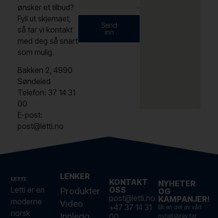
ønsker et tilbud?
Fyll ut skjemaet,
Send
så tar vi kontakt
inn
med deg så snart
som mulig.
Bakken 2, 4990
Søndeled
Telefon: 37 14 31
00
E-post:
post@letti.no
LENKER
KONTAKT
NYHETER
Letti er en
OSS
Produkter
OG
post@letti.no
KAMPANJER!
moderne
Video
+47 37 14 31
Bli en del av vårt
norsk
Innlegg
00
nyhetsbrev for