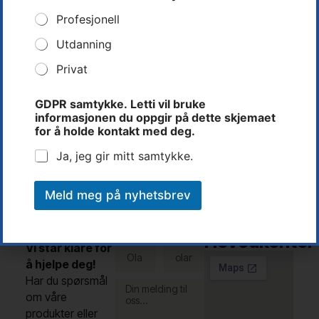
l
Profesjonell
d
e
Utdanning
o
p
Privat
Rune Dalen
p
g
Teknisk Leder
GDPR samtykke. Letti vil bruke
i
informasjonen du oppgir på dette skjemaet
Tlf: 37 14 31 00
r
for å holde kontakt med deg.
d
rune@letti.no
e
Ja, jeg gir mitt samtykke.
t
t
e
Meld meg på nyhetsbrev
Kontakt
Letti AS -
Fullt
E-post
oss
navn
Hovedkontor
Vi står klare for
å hjelpe deg!
Har du spørsmål
om våre
produkter eller