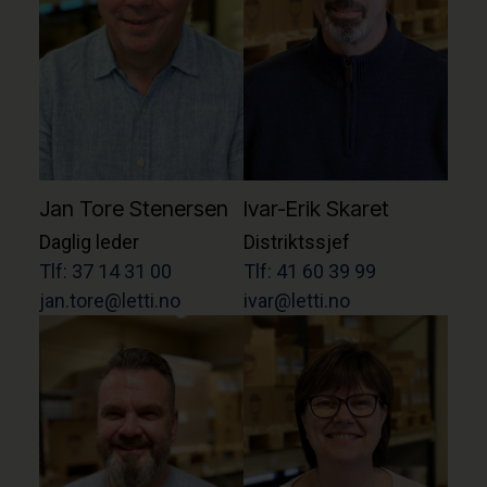
Jan Tore Stenersen
Ivar-Erik Skaret
Daglig leder
Distriktssjef
Tlf: 37 14 31 00
Tlf: 41 60 39 99
jan.tore@letti.no
ivar@letti.no