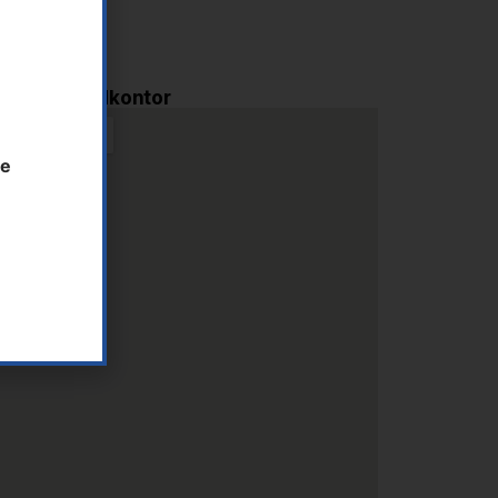
i AS - Hovedkontor
te