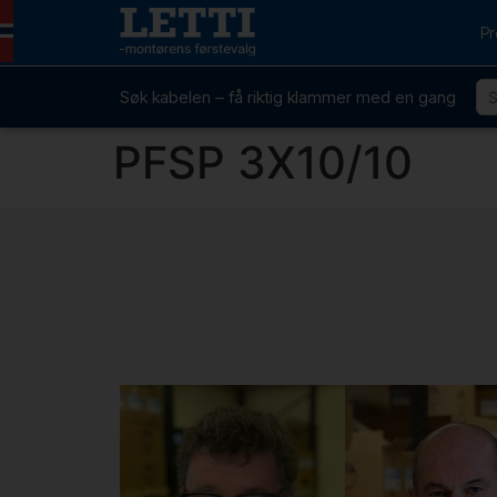
Pr
Søk kabelen – få riktig klammer med en gang
PFSP 3X10/10