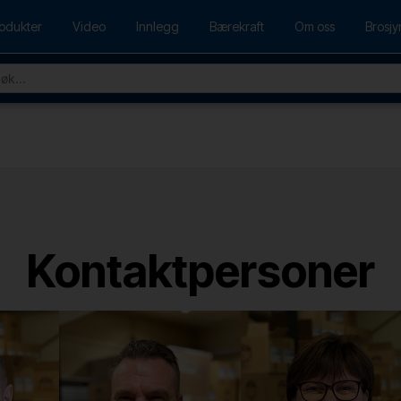
odukter
Video
Innlegg
Bærekraft
Om oss
Brosjy
Kontaktpersoner