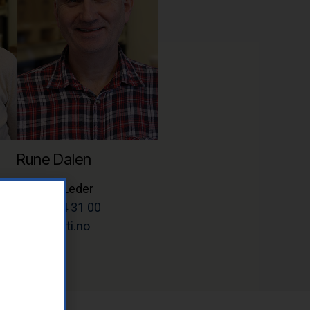
Rune Dalen
Teknisk Leder
Tlf: 37 14 31 00
rune@letti.no