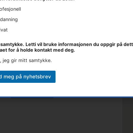
ofesjonell
danning
Fullt navn
E-post
Lett
ivat
samtykke. Letti vil bruke informasjonen du oppgir på det
et
aet for å holde kontakt med deg.
, jeg gir mitt samtykke.
art
d meg på nyhetsbrev
Send inn