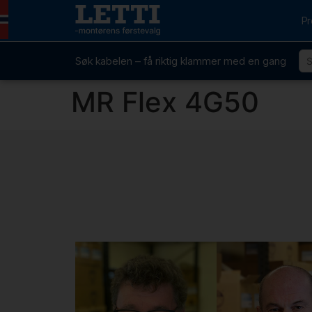
Pr
Søk kabelen – få riktig klammer med en gang
MR Flex 4G50