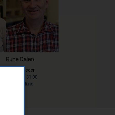
Rune Dalen
Teknisk Leder
Tlf: 37 14 31 00
rune@letti.no