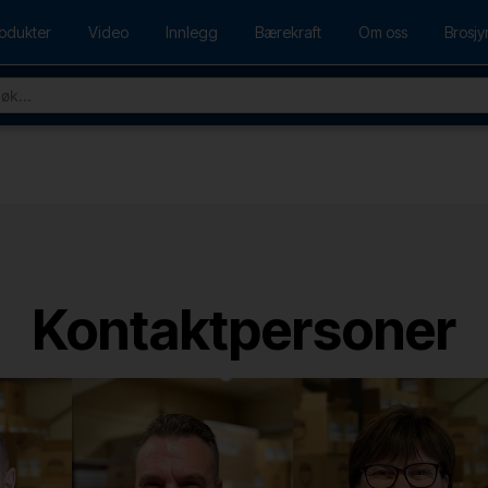
odukter
Video
Innlegg
Bærekraft
Om oss
Brosjy
Kontaktpersoner