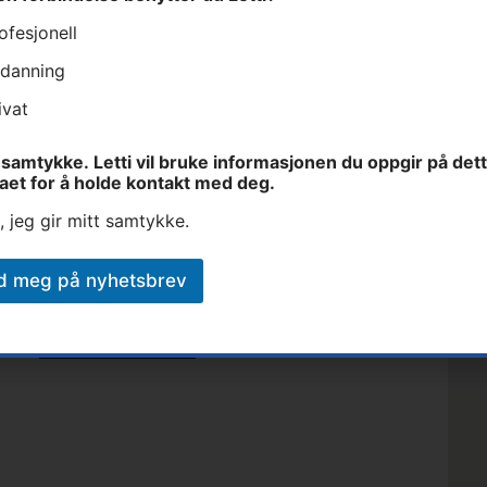
ofesjonell
danning
Fullt navn
E-post
Lett
ivat
samtykke. Letti vil bruke informasjonen du oppgir på det
et
aet for å holde kontakt med deg.
, jeg gir mitt samtykke.
art
d meg på nyhetsbrev
Send inn