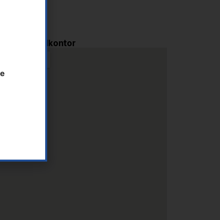
i AS - Hovedkontor
te