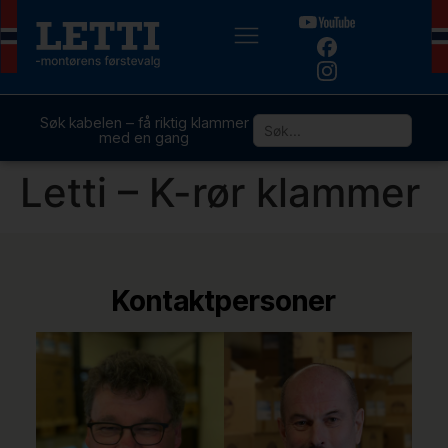
Søk kabelen – få riktig klammer
med en gang
Letti – K-rør klammer
Kontaktpersoner