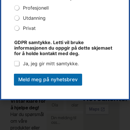
t
Profesjonell
t
i
Utdanning
G
D
Privat
Rune Dalen
P
R
Teknisk Leder
GDPR samtykke. Letti vil bruke
v
informasjonen du oppgir på dette skjemaet
Tlf: 37 14 31 00
i
for å holde kontakt med deg.
l
rune@letti.no
Ja, jeg gir mitt samtykke.
Meld meg på nyhetsbrev
Kontakt
Letti AS -
Fullt
E-post
oss
navn
Hovedkontor
Vi står klare for
å hjelpe deg!
Har du spørsmål
om våre
produkter eller