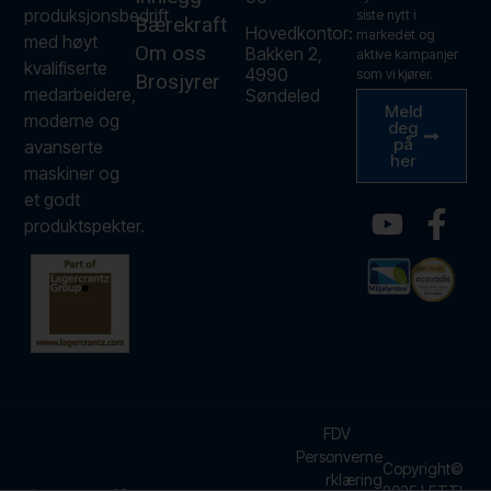
produksjonsbedrift
siste nytt i
Bærekraft
Hovedkontor:
markedet og
med høyt
Om oss
Bakken 2,
aktive kampanjer
kvalifiserte
4990
som vi kjører.
Brosjyrer
medarbeidere,
Søndeled
Meld
moderne og
deg
på
avanserte
her
maskiner og
et godt
produktspekter.
FDV
Personverne
Copyright©
rklæring