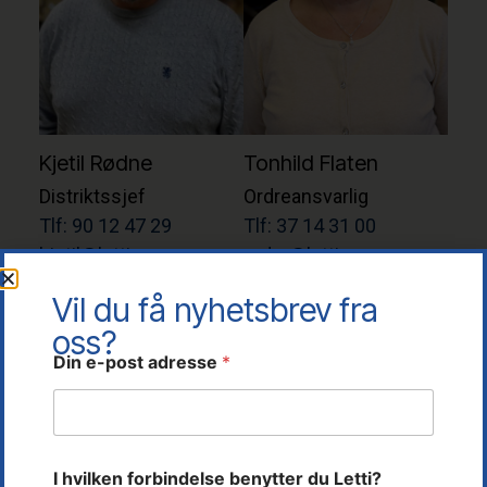
Kjetil Rødne
Tonhild Flaten
Distriktssjef
Ordreansvarlig
Tlf: 90 12 47 29
Tlf: 37 14 31 00
kjetil@letti.no
ordre@letti.no
Vil du få nyhetsbrev fra
oss?
Din e-post adresse
*
L
I hvilken forbindelse benytter du Letti?
e