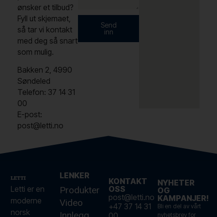
ønsker et tilbud?
Fyll ut skjemaet,
Send
så tar vi kontakt
inn
med deg så snart
som mulig.
Bakken 2, 4990
Søndeled
Telefon: 37 14 31
00
E-post:
post@letti.no
LENKER
KONTAKT
NYHETER
Letti er en
OSS
Produkter
OG
post@letti.no
KAMPANJER!
moderne
Video
+47 37 14 31
Bli en del av vårt
norsk
Innlegg
00
nyhetsbrev for