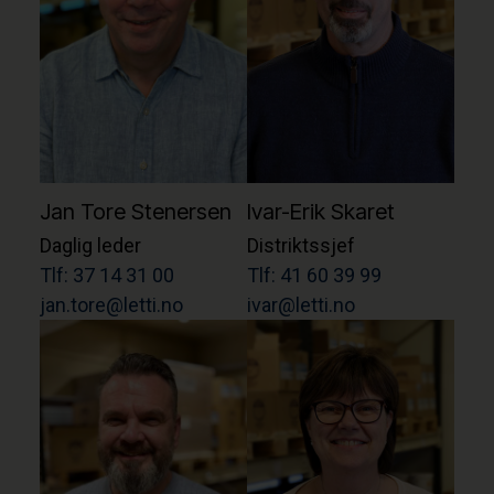
Jan Tore Stenersen
Ivar-Erik Skaret
Daglig leder
Distriktssjef
Tlf: 37 14 31 00
Tlf: 41 60 39 99
jan.tore@letti.no
ivar@letti.no